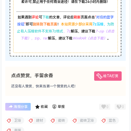
者许可,禁止用于任何商业途径！请在下载24小时内删除！
如果遇到
评论
可
下载
的文章，评论后
刷新
页面点击
“
对应的蓝字
按钮
”
即可
跳转到下载页面
！
本站资源少部分采用
7z压缩，
为防
止有人压缩软件不支持7z格式
，7z
解压，建议下载
7-zip（点击
下载）
，zip、rar
解压，建议下载
WinRAR（点击下载）
。
点点赞赏，手留余香
给TA打赏
还没有人赞赏，快来当第一个赞赏的人吧！
0
0
海报分享
收藏
举报
卫浴
建材
瓷砖
瓷砖卫浴
蓝色
高端