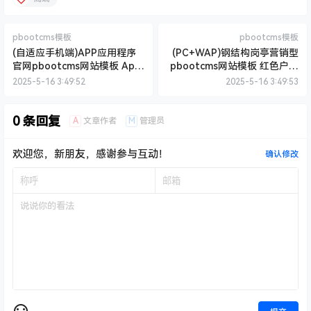
pbootcms模板
pbootcms模板
(自适应手机端)APP应用程序
(PC+WAP)钢结构岗亭营销型
官网pbootcms网站模板 App
pbootcms网站模板 红色户外
软件落地页网站源码下载
岗亭网站源码下载
2025-5-16 3:49:52
2025-5-16 3:49:53
0 条回复
A
M
文章作者
管理员
欢迎您，新朋友，感谢参与互动！
确认修改