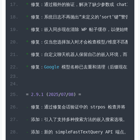
*
修复：通过额外的验证，解决了缺少参数或
 chatId 
时
*
修复：系统日志不再抛出“未定义的‘
sort
’键”警告。
*
修复：嵌入同步现在清除
 WP 
帖子缓存，以便始终检测
*
修复：仅当您选择加入时才会检查模型/维度不匹配，并
*
修复：自定义聊天机器人保留自己的嵌入环境，而不是
*
修复：
Google
模型名称已去重和清理（后缀现在用括
=
2.9
.
1
(
2025
/
07
/
08
)
=
-
修复：通过修复会话验证中的
 strpos 
检查并将
 star
-
添加：引入了支持多种搜索方法的嵌入搜索选项。
-
添加：新的
 simpleFastTextQuery API 
端点。