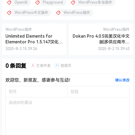
OpenAI
Playground
WordPress专业插件
WordPress中文插件
WordPress插件
WordPress插件
WordPress插件
Unlimited Elements for
Dokan Pro 4.0.5完美汉化中文
Elementor Pro 1.5.147汉化中
版|多供应商市场
文版|Elementor高级扩展元素
WooCommerce WordPress
2025-8-2 15:39:26
2025-8-2 15:39:43
包WordPress插件
扩展插件
0 条回复
A
M
文章作者
管理员
欢迎您，新朋友，感谢参与互动！
确认修改