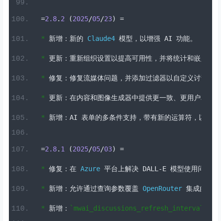
=
2.8
.
2
(
2025
/
05
/
23
)
=
*
新增：新的
Claude4
模型，以增强
 AI 
功能。
*
更新：重新组织设置以提高可用性，并将统计和嵌入重
*
修复：修复流媒体问题，并添加过滤器以自定义讨论刷
*
更新：在内容和图像生成器中提供更一致、更用户友好
*
新增：
AI 
表单的多条件支持，带有新的运算符，以及在
=
2.8
.
1
(
2025
/
05
/
03
)
=
*
修复：在
Azure
平台上解决
 DALL
-
E 
模型使用问题。
*
新增：允许通过查询参数覆盖
OpenRouter
集成的
 AP
*
新增：
`mwai_discussions_refresh_interval`
过