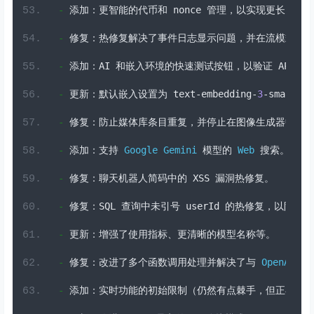
-
添加：更智能的代币和
 nonce 
管理，以实现更长、更
-
修复：热修复解决了事件日志显示问题，并在流模式下
-
添加：
AI 
和嵌入环境的快速测试按钮，以验证
 API 
连
-
更新：默认嵌入设置为
 text
-
embedding
-
3
-
small
。
-
修复：防止媒体库条目重复，并停止在图像生成器中不
-
添加：支持
Google
Gemini
模型的
Web
搜索。
-
修复：聊天机器人简码中的
 XSS 
漏洞热修复。
-
修复：
SQL 
查询中未引号
 userId 
的热修复，以防止数
-
更新：增强了使用指标、更清晰的模型名称等。
-
修复：改进了多个函数调用处理并解决了与
OpenAI
、
C
-
添加：实时功能的初始限制（仍然有点棘手，但正在进