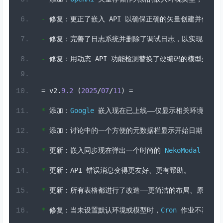
-
修复：更正了嵌入
 API 
以确保正确的矢量创建并修复了
-
修复：完善了日志系统并删除了调试日志，以实现更清
-
修复：用动态
 API 
功能检测替换了硬编码的模型列表。
=
 v2
.
9.2
(
2025
/
07
/
11
)
=
*
添加：
Google
嵌入现在已上线——仅显示相关环境，并
*
添加：讨论中的一个方便的元数据栏显示开始日期、上
*
更新：嵌入同步现在弹出一个时尚的
NekoModal
（告别
*
更新：
API 
错误消息变得更友好、更有帮助。
*
更新：所有表格都进行了改造——更简洁的布局、原始模
*
修复：当未设置默认环境或模型时，
Cron
作业不再崩溃