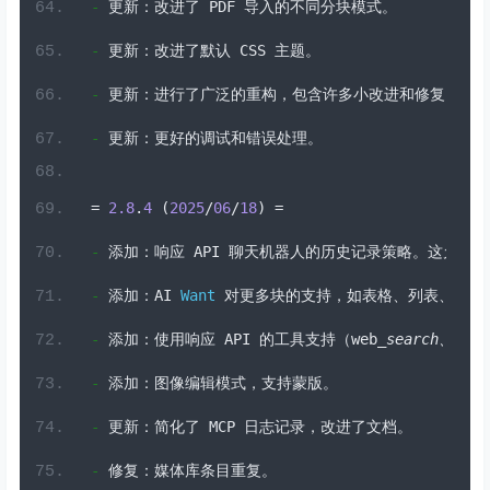
-
更新：改进了
 PDF 
导入的不同分块模式。
-
更新：改进了默认
 CSS 
主题。
-
更新：进行了广泛的重构，包含许多小改进和修复。
-
更新：更好的调试和错误处理。
=
2.8
.
4
(
2025
/
06
/
18
)
=
-
添加：响应
 API 
聊天机器人的历史记录策略。这允许聊
-
添加：
AI 
Want
对更多块的支持，如表格、列表、标题
-
添加：使用响应
 API 
的工具支持（
web
_search
、
imag
-
添加：图像编辑模式，支持蒙版。
-
更新：简化了
 MCP 
日志记录，改进了文档。
-
修复：媒体库条目重复。