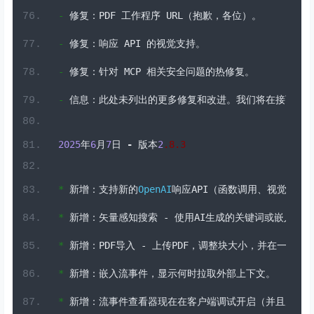
-
修复：
PDF 
工作程序
 URL
（抱歉，各位）。
-
修复：响应
 API 
的视觉支持。
-
修复：针对
 MCP 
相关安全问题的热修复。
-
信息：此处未列出的更多修复和改进。我们将在接下来
2025
年
6
月
7
日
-
版本
2
.8
.
3
*
新增：支持新的
OpenAI
响应
API
（函数调用、视觉、反
*
新增：矢量感知搜索
-
使用
AI
生成的关键词或嵌入来覆
*
新增：
PDF
导入
-
上传
PDF
，调整块大小，并在一个流
*
新增：嵌入流事件，显示何时拉取外部上下文。
*
新增：流事件查看器现在在客户端调试开启（并且启用