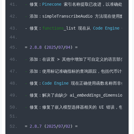
-
修复：
Pinecone
索引名称提取已改进，以准确处理带
-
添加：
simpleTranscribeAudio 
方法现在使用默认
 A
-
修复：
functions
_list 
现在从
Code
Engine
仅检
=
2.8
.
8
(
2025
/
07
/
04
)
=
-
添加：在设置
>
其他中增加了可自定义的语言部分，以
-
添加：使用标记准确指标的查询跟踪，包括代币计数和
-
修复：
Code
Engine
现在正确使用函数名称而非代码快
-
修复：解决了由缺少
 ai
_embeddings_
dimensions 
密
-
修复：修复了嵌入模型选择器相关的
 UI 
错误，包括条
=
2.8
.
7
(
2025
/
07
/
02
)
=