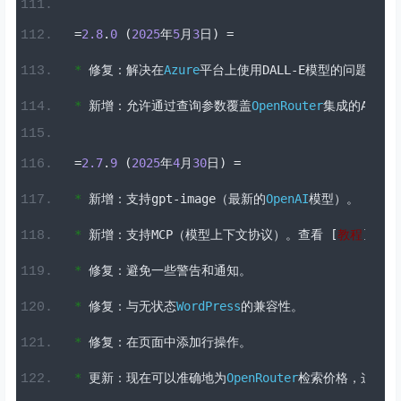
=
2.8
.
0
(
2025
年
5
月
3
日)
=
*
修复：解决在
Azure
平台上使用
DALL
-
E
模型的问题。
*
新增：允许通过查询参数覆盖
OpenRouter
集成的
API
密
=
2.7
.
9
(
2025
年
4
月
30
日)
=
*
新增：支持
gpt
-
image
（最新的
OpenAI
模型）。
*
新增：支持
MCP
（模型上下文协议）。查看
[
教程
](
htt
*
修复：避免一些警告和通知。
*
修复：与无状态
WordPress
的兼容性。
*
修复：在页面中添加行操作。
*
更新：现在可以准确地为
OpenRouter
检索价格，这要感