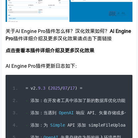
关于AI Engine Pro插件怎么样？汉化效果如何？
AI Engine
Pro
插件详细介绍及更多汉化效果请点击下面链接
点击查看本插件详细介绍及更多汉化效果
AI Engine Pro插件更新日志如下：
=
 v2
.
9.3
(
2025
/
07
/
17
)
=
-
添加：在开发者工具中添加了新的数据库优化功能，通
-
添加：当遇到
OpenAI
响应
 API
、矢量存储或多个功能
-
添加：为
Simple
 API 
添加
 simpleFileUpload 
功
-
添加：
OpenAI
矢量存储作为新的嵌入环境类型，以便