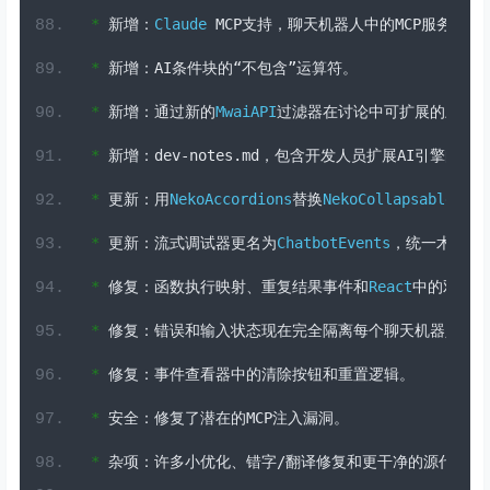
*
新增：
Claude
 MCP
支持，聊天机器人中的
MCP
服务器选
*
新增：
AI
条件块的“不包含”运算符。
*
新增：通过新的
MwaiAPI
过滤器在讨论中可扩展的上下
*
新增：
dev
-
notes
.
md
，包含开发人员扩展
AI
引擎的提
*
更新：用
NekoAccordions
替换
NekoCollapsableCate
*
更新：流式调试器更名为
ChatbotEvents
，统一术语和
*
修复：函数执行映射、重复结果事件和
React
中的双重触
*
修复：错误和输入状态现在完全隔离每个聊天机器人实
*
修复：事件查看器中的清除按钮和重置逻辑。
*
安全：修复了潜在的
MCP
注入漏洞。
*
杂项：许多小优化、错字/翻译修复和更干净的源代码注