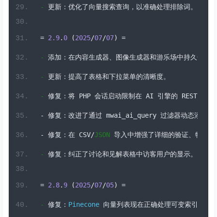
-
更新：优化了向量搜索查询，以准确处理排除词。
=
2.9
.
0
(
2025
/
07
/
07
)
=
-
添加：在内容生成器、图像生成器和游乐场中持久化模
-
更新：提高了表格和下拉菜单的清晰度。
-
修复：将
 PHP 
会话启动限制在
 AI 
引擎的
 REST 
端点
-
修复：改进了通过
 mwai_ai_query 
过滤器动态添加函
-
修复：在
 CSV
/
JSON
导入中增强了详细的验证、特定的
-
修复：纠正了讨论和见解表格中访客用户的显示。
=
2.8
.
9
(
2025
/
07
/
05
)
=
-
修复：
Pinecone
向量列表现在正确处理可变索引维度