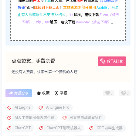
如果遇到
评论
可
下载
的文章，评论后
刷新
页面点击
“
对应的蓝字
按钮
”
即可
跳转到下载页面
！
本站资源少部分采用
7z压缩，
为防
止有人压缩软件不支持7z格式
，7z
解压，建议下载
7-zip（点击
下载）
，zip、rar
解压，建议下载
WinRAR（点击下载）
。
点点赞赏，手留余香
给TA打赏
还没有人赞赏，快来当第一个赞赏的人吧！
0
0
海报分享
收藏
举报
AI Engine
AI Engine Pro
AI人工智能图像内容生成
AI文章自动编写插件
ChatGPT
ChatGPT聊天机器人
GPT内容生成器