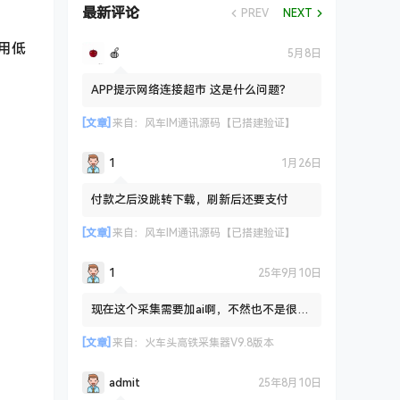
最新评论
PREV
NEXT
；用低
🍎
5月8日
APP提示网络连接超市 这是什么问题？
[文章]
来自：
风车IM通讯源码【已搭建验证】
1
1月26日
付款之后没跳转下载，刷新后还要支付
[文章]
来自：
风车IM通讯源码【已搭建验证】
1
25年9月10日
现在这个采集需要加ai啊，不然也不是很友
好路
[文章]
来自：
火车头高铁采集器V9.8版本
admit
25年8月10日