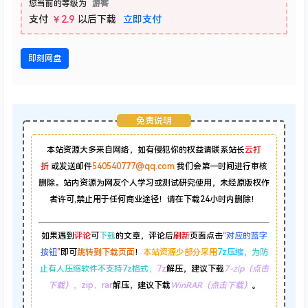
您当前的等级为
游客
支付
￥2.9
以后下载
立即支付
即刻网盘
免责说明
本站资源大多来自网络，如有侵犯你的权益请联系站长
云打
折
或发送邮件
540540777@qq.com
我们会第一时间进行审核
删除。站内资源为网友个人学习或测试研究使用，未经原版权作
者许可,禁止用于任何商业途径！请在下载24小时内删除！
如果遇到
评论
可
下载
的文章，评论后
刷新
页面点击
“
对应的蓝字
按钮
”
即可
跳转到下载页面
！
本站资源少部分采用
7z压缩，
为防
止有人压缩软件不支持7z格式
，7z
解压，建议下载
7-zip（点击
下载）
，zip、rar
解压，建议下载
WinRAR（点击下载）
。