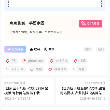
点点赞赏，手留余香
给TA打赏
还没有人赞赏，快来当第一个赞赏的人吧！
0
0
海报分享
收藏
举报
PB
pbootcms
农业机械
农机
农机设备
机械
机械设备
绿色
pbootcms模板
pbootcms模板
(自适应手机版)驾校培训网站
(自适应手机版)绿色农机设备
模板 驾校网站源码下载
网站模板 农业机械设备网站源
码下载
2025-5-16 3:58:11
2025-5-16 3:58:13