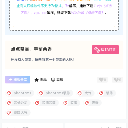
止有人压缩软件不支持7z格式
，7z
解压，建议下载
7-zip（点击
下载）
，zip、rar
解压，建议下载
WinRAR（点击下载）
。
点点赞赏，手留余香
给TA打赏
还没有人赞赏，快来当第一个赞赏的人吧！
0
0
海报分享
收藏
举报
pbootcms
pbootcms装修
大气
装修
装修公司
装修装潢
装潢
高端
高端大气