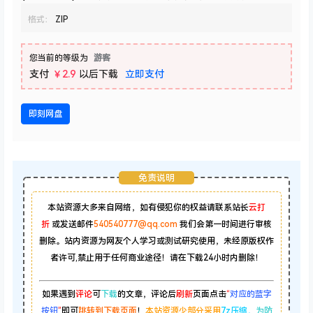
格式：
ZIP
您当前的等级为
游客
支付
￥2.9
以后下载
立即支付
即刻网盘
免责说明
本站资源大多来自网络，如有侵犯你的权益请联系站长
云打
折
或发送邮件
540540777@qq.com
我们会第一时间进行审核
删除。站内资源为网友个人学习或测试研究使用，未经原版权作
者许可,禁止用于任何商业途径！请在下载24小时内删除！
如果遇到
评论
可
下载
的文章，评论后
刷新
页面点击
“
对应的蓝字
按钮
”
即可
跳转到下载页面
！
本站资源少部分采用
7z压缩，
为防