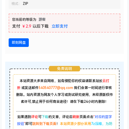
格式：
ZIP
您当前的等级为
游客
支付
￥2.9
以后下载
立即支付
即刻网盘
免责说明
本站资源大多来自网络，如有侵犯你的权益请联系站长
云打
折
或发送邮件
540540777@qq.com
我们会第一时间进行审核
删除。站内资源为网友个人学习或测试研究使用，未经原版权作
者许可,禁止用于任何商业途径！请在下载24小时内删除！
如果遇到
评论
可
下载
的文章，评论后
刷新
页面点击
“
对应的蓝字
按钮
”
即可
跳转到下载页面
！
本站资源少部分采用
7z压缩，
为防