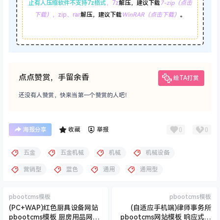
止有人压缩软件不支持7z格式
，7z
解压，建议下载
7-zip（点击
下载）
，zip、rar
解压，建议下载
WinRAR（点击下载）
。
点点赞赏，手留余香
给TA打赏
还没有人赞赏，快来当第一个赞赏的人吧！
0
0
海报分享
收藏
举报
五金
五金机械
机械
机械设备
营销型
蓝色
通用
通用型
pbootcms模板
pbootcms模板
(PC+WAP)红色厨具设备网站
(自适应手机端)律师事务所
pbootcms模板 厨房用品网站
pbootcms网站模板 响应式法