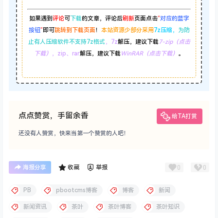
如果遇到
评论
可
下载
的文章，评论后
刷新
页面点击
“
对应的蓝字
按钮
”
即可
跳转到下载页面
！
本站资源少部分采用
7z压缩，
为防
止有人压缩软件不支持7z格式
，7z
解压，建议下载
7-zip（点击
下载）
，zip、rar
解压，建议下载
WinRAR（点击下载）
。
点点赞赏，手留余香
给TA打赏
还没有人赞赏，快来当第一个赞赏的人吧！
0
0
海报分享
收藏
举报
PB
pbootcms博客
博客
新闻
新闻资讯
茶叶
茶叶博客
茶叶知识