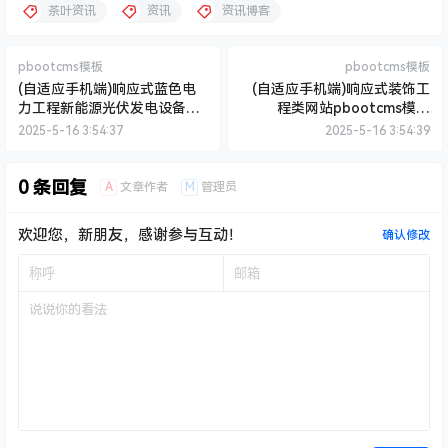
茶叶资讯
资讯
资讯博客
pbootcms模板
pbootcms模板
(自适应手机端)响应式蓝色电
(自适应手机端)响应式装饰工
力工程新能源光伏发电设备类
程类网站pbootcms模板
企业网站pbootcms模板 公司
html5装饰装潢公司网站源码
2025-5-16 3:54:37
2025-5-16 3:54:39
集团网站源码下载
下载
0 条回复
A
M
文章作者
管理员
欢迎您，新朋友，感谢参与互动！
确认修改