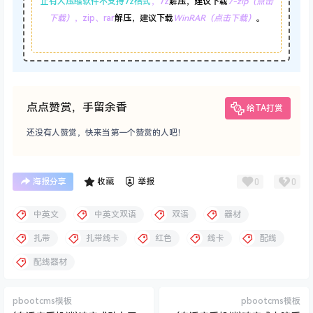
止有人压缩软件不支持7z格式
，7z
解压，建议下载
7-zip（点击
下载）
，zip、rar
解压，建议下载
WinRAR（点击下载）
。
点点赞赏，手留余香
给TA打赏
还没有人赞赏，快来当第一个赞赏的人吧！
0
0
海报分享
收藏
举报
中英文
中英文双语
双语
器材
扎带
扎带线卡
红色
线卡
配线
配线器材
pbootcms模板
pbootcms模板