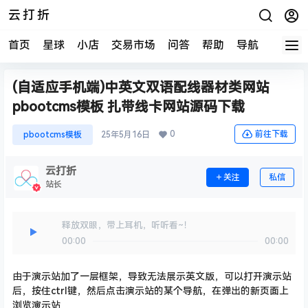
云打折
首页
星球
小店
交易市场
问答
帮助
导航
快报
(自适应手机端)中英文双语配线器材类网站
pbootcms模板 扎带线卡网站源码下载
0
前往下载
pbootcms模板
25年5月16日
云打折
关注
私信
站长
释放双眼，带上耳机，听听看~！
00:00
00:00
由于演示站加了一层框架，导致无法展示英文版，可以打开演示站
后，按住ctrl键，然后点击演示站的某个导航，在弹出的新页面上
浏览演示站