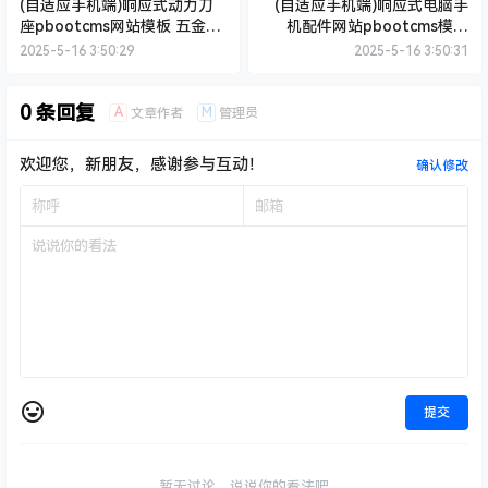
(自适应手机端)响应式动力刀
(自适应手机端)响应式电脑手
座pbootcms网站模板 五金机
机配件网站pbootcms模板
械设备类网站源码下载
HTML5电子数码产品配件网站
2025-5-16 3:50:29
2025-5-16 3:50:31
源码下载
0 条回复
A
M
文章作者
管理员
欢迎您，新朋友，感谢参与互动！
确认修改
提交
暂无讨论，说说你的看法吧