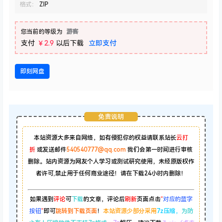
格式：
ZIP
您当前的等级为
游客
支付
￥2.9
以后下载
立即支付
即刻网盘
免责说明
本站资源大多来自网络，如有侵犯你的权益请联系站长
云打
折
或发送邮件
540540777@qq.com
我们会第一时间进行审核
删除。站内资源为网友个人学习或测试研究使用，未经原版权作
者许可,禁止用于任何商业途径！请在下载24小时内删除！
如果遇到
评论
可
下载
的文章，评论后
刷新
页面点击
“
对应的蓝字
按钮
”
即可
跳转到下载页面
！
本站资源少部分采用
7z压缩，
为防