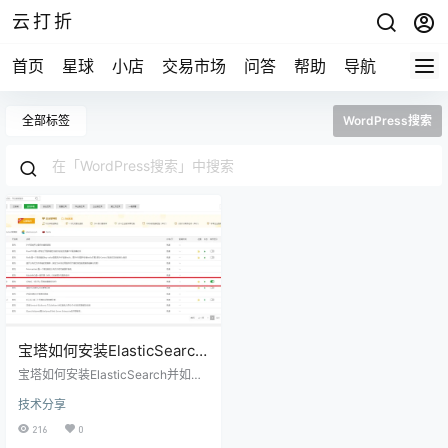
云打折
首页
星球
小店
交易市场
问答
帮助
导航
快报
全部标签
WordPress搜索
宝塔如何安装ElasticSearch
并如何对接WordPress
宝塔如何安装ElasticSearch并如何
对接WordPress 宝塔已经集成了ela
技术分享
sticsearch 8.9.0 ，所以在软件商店
里面就可以直接安装，安装后有2处
216
0
需要修改才能访问，不然外网是无