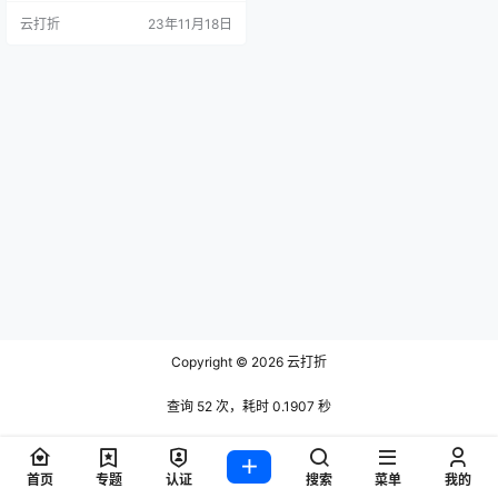
法访问的。我就是安装后，无论如
云打折
23年11月18日
何都无法通过外网访问，搜索了很
多往上百度和谷歌的教程，后来根
据拼凑的教程找到了几处关键点，
进行了修改后可以通过外网正常访
问了。 在宝塔控制面板的软件上面
找到elastic…
Copyright © 2026
云打折
查询 52 次，耗时 0.1907 秒
首页
专题
认证
搜索
菜单
我的