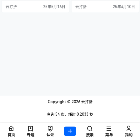
需要把文字图片换成其他行业的即
需要把文字图片换成其他行业的即
云打折
25年5月16日
云打折
25年4月10日
可； 自适应手机端，同一个后台，
可； 自适应手机端，同一个后台，
数据即时同步，简单适用！附带测
数据即时同步，简单适用！附带测
试数据！ 友好的seo，所有页面均
试数据！ 友好的seo，所有页面均
都能完全自定义标题/关键词/描述，
都能完全自定义标题/关键词/描述，
PHP程序（php≥7.0，＜8.0），安
PHP程序（php≥7.0，＜8.0），安
全、稳定…
全、稳定、快速；用低成本获取…
Copyright © 2026
云打折
查询 54 次，耗时 0.2033 秒
首页
专题
认证
搜索
菜单
我的