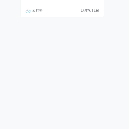
播时移,直播回看预约,高清/超清直播源切换,可以
自建频道自定义分享码. 如果使用原始比例播放
云打折
24年9月2日
有个小BUG，就是第一次选择电视台的时候，背
景会无法遮挡选台页面，只有上下切换一下电视
台，就可以遮挡了。