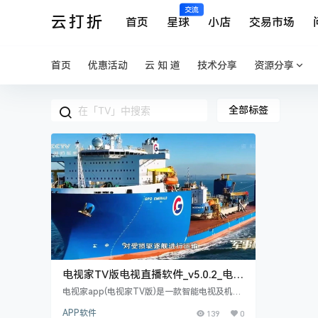
交流
云打折
首页
星球
小店
交易市场
首页
优惠活动
云 知 道
技术分享
资源分享
全部标签
电视家TV版电视直播软件_v5.0.2_电视
家2024
电视家app(电视家TV版)是一款智能电视及机顶
盒电视直播软件,拥有大量稳定的高清频道,数字
APP软件
139
0
频道,经典电影专栏等.电视家电视版2024,支持直