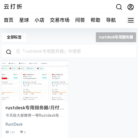
云打折
首页
星球
小店
交易市场
问答
帮助
导航
快报
全部标签
rustdesk专用服务器
rustdesk专用服务器/月付8
元、京东BGP线路10M带宽
今天给大家推荐一夸Rustdesk专用
服务器（并不是官方专门为了为了
RustDesk
搭建rustdesk出的套餐，而是根据r
ustdesk搭建要求作者找到的），因
113
0
为这个额服务器的带宽10M，并且