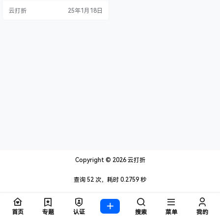
还是京东机房BGP线路，所以稳定
云打折
25年1月18日
性肯定没有问题。并且我搭建了这
个服务器，经过测试自己使用有时
候延迟30ms左右，甚至更低。 自行
购买一年117.6左右，联系我代购80
一年 官方地址：https://www.rainy
un.…
Copyright © 2026
云打折
查询 52 次，耗时 0.2759 秒
首页
专题
认证
搜索
菜单
我的