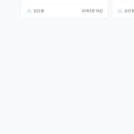
业也可以做，只需要把文字图片换成其他行业的
盆栽租赁
即可； 自适应手机端，同一个后台，数据即时同
行业也可
云打折
25年5月16日
云打
步，简单适用！附带测试数据！ 友好的seo，
的即可；
所有页面均都能完全自定义标题/关键词/描述，
同步，简
PHP程序（php≥7.0，＜8.0），安全、稳定、
o，所有页
快速；用低成本获取…
述，PH