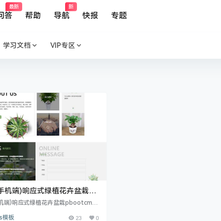
最新
新
问答
帮助
导航
快报
专题
学习文档
VIP专区
手机端)响应式绿植花卉盆栽
tcms网站模板 办公室盆栽租赁网
机端)响应式绿植花卉盆栽pbootcms
下载
办公室盆栽租赁网站源码下载 PbootC
ms模板
23
0
开发的网站模板，该模板适用于办公室