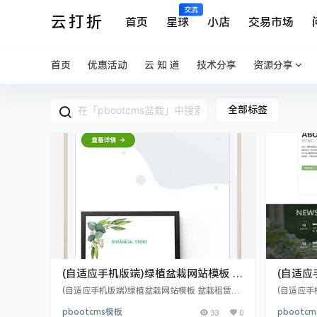
交流
云打折
首页
星球
小店
交易市场
首页
优惠活动
云 知 道
技术分享
资源分享
全部标签
(自适应手机版端)绿植盆栽网站模板 盆
(自适应
栽租赁网站源码下载
pboo
(自适应手机版端)绿植盆栽网站模板 盆栽租赁网
(自适应手
站源码下载 PbootCMS内核开发的网站模板，
站源码
网站模板 
pbootcms模板
33
0
pbootc
该模板适用于绿植盆栽网站等企业，当然其他行
MS内核