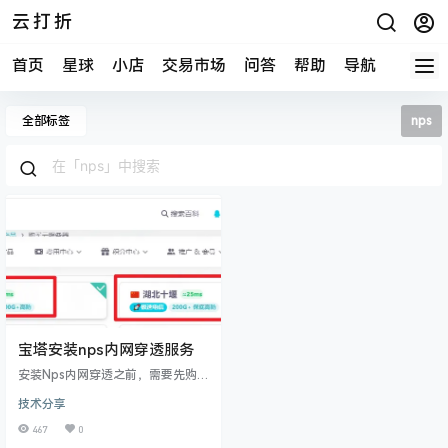
云打折
首页
星球
小店
交易市场
问答
帮助
导航
快报
全部标签
nps
宝塔安装nps内网穿透服务
安装Nps内网穿透之前，需要先购买
一台服务器，我是选择的雨云服务
技术分享
器！他家 服务器相对来说既稳定又
便宜，关键是还能选择大带宽！对
467
0
于选择搭建内网穿透的同学来说非