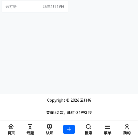
常有优势，最起码速度会非常快。
云打折
25年1月19日
我选择的他们家湖北十堰机房，带
宽50M上传100M下载。并且如果你
选择搭建内网穿透，一定要考虑被
攻击的问题，所有湖北十堰机房还
能最低防护200G-600G的防护，绝
大多数攻击应该都能应付。 服务器
购买地址：http…
Copyright © 2026
云打折
查询 52 次，耗时 0.1993 秒
首页
专题
认证
搜索
菜单
我的