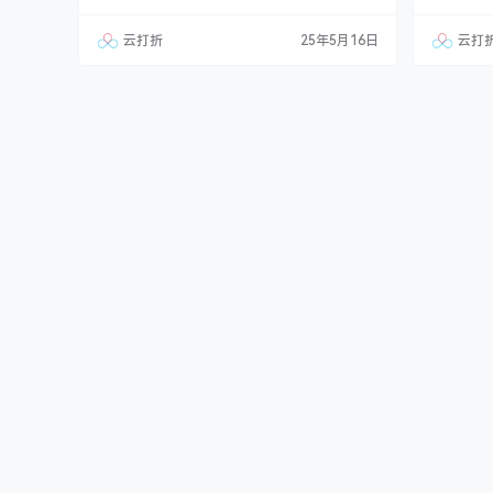
当然其他行业也可以做，只需要把文字图片换成
网站、智
其他行业的即可； 自适应手机端，同一个后台，
以做，只
云打折
25年5月16日
云打
数据即时同步，简单适用！附带测试数据！ 友
自适应，
好的seo，所有页面均都能完全自定义标题/关键
用！附带测
词/描述，PHP程序（php≥7.0，＜8.0），安
都能完全自
全、稳定、快速；…
安全、稳