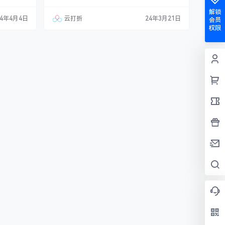
解说。同
案、编程助手、办公达人、知心好友、家庭助
解锁
，包括销售
手、出行助手、社交平台内容、视频脚本创作、
24年4月4日
云打折
24年3月21日
会员
等，并强调
AI绘画、思维导图等功能 ai通道：文心一言、Mi
权限
励新手边做
niMax、智谱AI、通义千问、GPT-3.5、Azure
xplain=
GPT-3.5、Gemini、讯飞星火、腾…