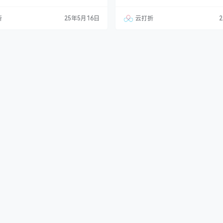
能科技网站等企业，当然其他行业也可
创业心理学、小说、传记等方向进行
需要把文字图片换成其他行业的即可；
时，还介绍了抖音书单号的变现方式
折
25年5月16日
云打折
同一个后台，数据即时同步，简单适
书籍、星图广告、开设付费读书社群
试数据！ 友好的seo，所有页面均
了制作技巧和流量变现的重要性，鼓
定义标题/关键词/描述，PHP程序，
边学。 [login title="登录在线观看" e
定、快速；用低成本…
&q…