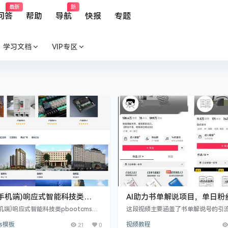
最新
新
问答
帮助
导航
快报
专题
学习文档
VIP专区
手机端)响应式智能科技类
AI助力书单解说项目，单日粉
tcms网站模板 AI智能电子产品网
1W+【免费观看】
机端)响应式智能科技类pbootcms网
这段视频主要涵盖了书单解说号的引
下载
I智能电子产品网站源码下载 PbootCM
现策略，包括利用AI改写工具、配音
ms模板
21
0
视频教程
发的网站模板，该模板适用于电子产品
对标账号等技巧，以及在细分领域如