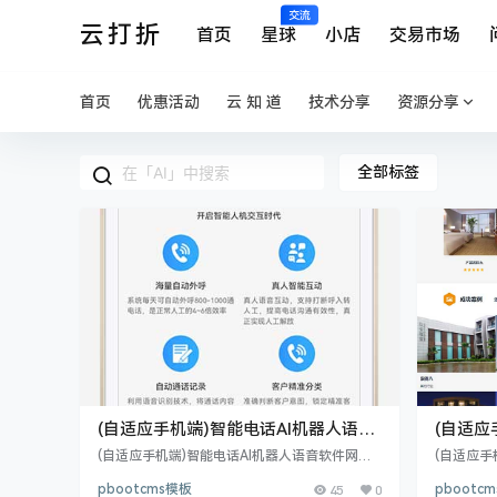
交流
云打折
首页
星球
小店
交易市场
首页
优惠活动
云 知 道
技术分享
资源分享
全部标签
(自适应手机端)智能电话AI机器人语音
(自适应
软件网站模板
pboo
(自适应手机端)智能电话AI机器人语音软件网站
(自适应手
模板 PbootCMS内核开发的网站模板，该模板
站源码
站模板 A
pbootcms模板
45
0
pbootc
适用于智能电话网站、AI语音软件网站等企业，
S内核开