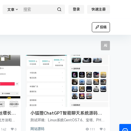
登录
快速注册
文章
投稿
AI
丝增长
小狐狸ChatGPT智能聊天系统源码
v2.7.6全开源Vue前后端+后端PHP【已
流方法和变
测试环境：Linux系统CentOS7.6、宝塔、PHP
神器、模仿
测试】
7.4、MySQL5.6，根目录public，伪静态thinkP
142
0
网站源码
111
0
个人成长、
HP，开启ssl证书 具有文章改写、广告营销文