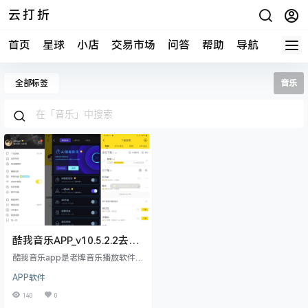
云打折
首页
星球
小店
交易市场
问答
帮助
导航
快报
全部标签
音乐
酷我音乐APP_v10.5.2.2去广
告破解豪华VIP版
酷我音乐app是老牌音乐播放软件,
酷我音乐安卓最新版供智能煲机,蝰
APP软件
蛇音效,AI智能音效,听歌识曲,KTV点
歌等功能.酷我音乐手机版,无损音质
140
0
歌曲支持免费试听及下载.拥有专业