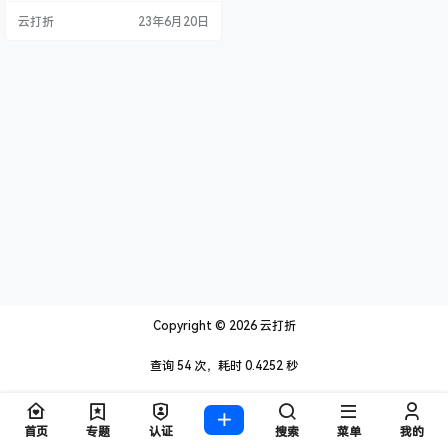
音频解码技术,实现各音频高保真播
云打折
23年6月20日
放. 特点描述 10.0 全新改版，支持
暗色皮肤！ by 耗子, 帝落, 暗猎魂殇
- 破解豪华VIP会员，显示SVIP尊贵
标识，免费畅享会员特权 - 已特别
处理：解除海外限制、灰色歌曲(已
下架的…
Copyright © 2026
云打折
查询 54 次，耗时 0.4252 秒
首页
专题
认证
搜索
菜单
我的