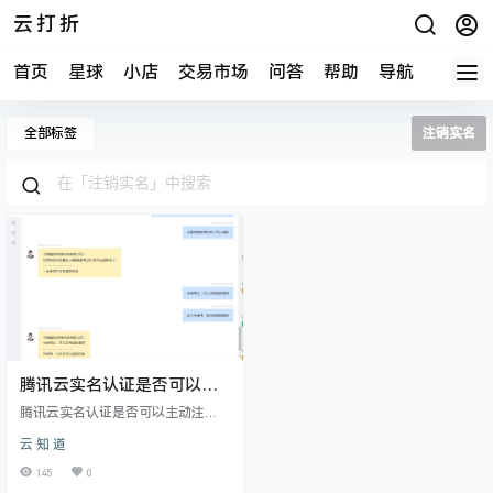
云打折
首页
星球
小店
交易市场
问答
帮助
导航
快报
全部标签
注销实名
腾讯云实名认证是否可以主
动注销？
腾讯云实名认证是否可以主动注
销？ 通过客服了解到，腾讯云实名
云 知 道
认证是无法主动注销的，除非官方
主动注销。
145
0