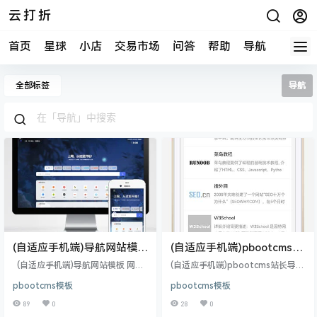
云打折
首页
星球
小店
交易市场
问答
帮助
导航
快报
全部标签
导航
(自适应手机端)导航网站模板
(自适应手机端)pbootcms站
网站目录源码下载
长导航网站模板 网址目录导
(自适应手机端)导航网站模板 网站
(自适应手机端)pbootcms站长导航
航网站源码下载(带评论功能)
目录源码下载 PbootCMS内核开发
网站模板 网址目录导航网站源码下
pbootcms模板
pbootcms模板
的网站模板，该模板适用于导航网
载(带评论功能) PbootCMS内核开
站模板、网站目录等企业，当然其
发的网站模板，该模板适用于站长
89
0
28
0
他行业也可以做，只需要把文字图
导航网站、网址目录网站等企业，