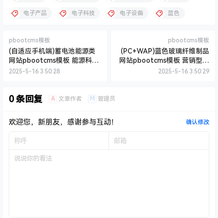
电子产品
电子科技
电子设备
蓝色
pbootcms模板
pbootcms模板
(自适应手机端)蓄电池能源类
(PC+WAP)蓝色玻璃纤维制品
网站pbootcms模板 能源科技
网站pbootcms模板 营销型环
产品网站源码下载
保设备网站源码下载
2025-5-16 3:50:28
2025-5-16 3:50:29
0 条回复
A
M
文章作者
管理员
欢迎您，新朋友，感谢参与互动！
确认修改