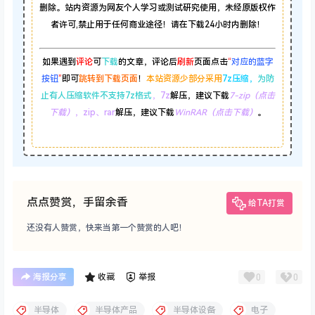
删除。站内资源为网友个人学习或测试研究使用，未经原版权作
者许可,禁止用于任何商业途径！请在下载24小时内删除！
如果遇到
评论
可
下载
的文章，评论后
刷新
页面点击
“
对应的蓝字
按钮
”
即可
跳转到下载页面
！
本站资源少部分采用
7z压缩，
为防
止有人压缩软件不支持7z格式
，7z
解压，建议下载
7-zip（点击
下载）
，zip、rar
解压，建议下载
WinRAR（点击下载）
。
点点赞赏，手留余香
给TA打赏
还没有人赞赏，快来当第一个赞赏的人吧！
0
0
海报分享
收藏
举报
半导体
半导体产品
半导体设备
电子