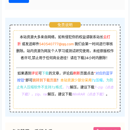
免责说明
本站资源大多来自网络，如有侵犯你的权益请联系站长
云打
折
或发送邮件
540540777@qq.com
我们会第一时间进行审核
删除。站内资源为网友个人学习或测试研究使用，未经原版权作
者许可,禁止用于任何商业途径！请在下载24小时内删除！
如果遇到
评论
可
下载
的文章，评论后
刷新
页面点击
“
对应的蓝字
按钮
”
即可
跳转到下载页面
！
本站资源少部分采用
7z压缩，
为防
止有人压缩软件不支持7z格式
，7z
解压，建议下载
7-zip（点击
下载）
，zip、rar
解压，建议下载
WinRAR（点击下载）
。