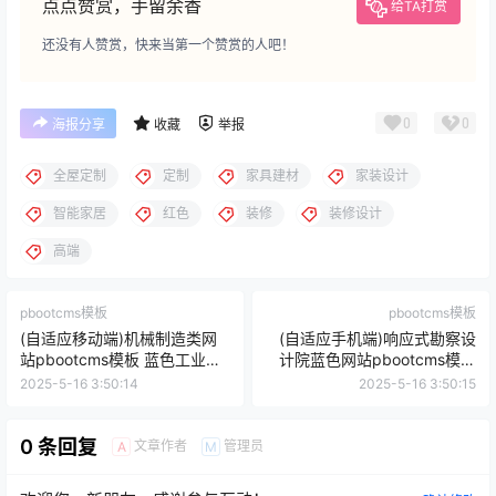
点点赞赏，手留余香
给TA打赏
还没有人赞赏，快来当第一个赞赏的人吧！
0
0
海报分享
收藏
举报
全屋定制
定制
家具建材
家装设计
智能家居
红色
装修
装修设计
高端
pbootcms模板
pbootcms模板
(自适应移动端)机械制造类网
(自适应手机端)响应式勘察设
站pbootcms模板 蓝色工业机
计院蓝色网站pbootcms模板
械设备网站源码下载
单位商会协会网站源码下载
2025-5-16 3:50:14
2025-5-16 3:50:15
0 条回复
文章作者
管理员
A
M