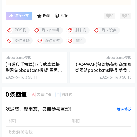
0
0
海报分享
收藏
举报
POS机
刷卡pos机
刷卡机
刷卡设备
支付设备
移动支付
黑色
pbootcms模板
pbootcms模板
(自适应手机端)响应式高端摄
(PC+WAP)餐饮奶茶招商加盟
影网站pbootcms模板 黑色酷
类网站pbootcms模板 美食小
炫数码摄影网站源码下载
吃加盟网站源码下载
2025-5-16 3:50:11
2025-5-16 3:50:13
0 条回复
A
M
文章作者
管理员
欢迎您，新朋友，感谢参与互动！
确认修改