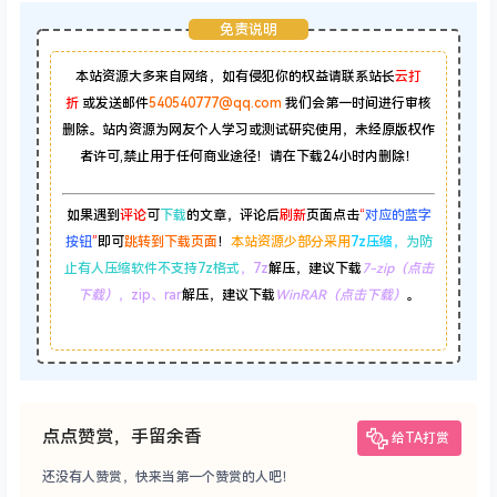
免责说明
本站资源大多来自网络，如有侵犯你的权益请联系站长
云打
折
或发送邮件
540540777@qq.com
我们会第一时间进行审核
删除。站内资源为网友个人学习或测试研究使用，未经原版权作
者许可,禁止用于任何商业途径！请在下载24小时内删除！
如果遇到
评论
可
下载
的文章，评论后
刷新
页面点击
“
对应的蓝字
按钮
”
即可
跳转到下载页面
！
本站资源少部分采用
7z压缩，
为防
止有人压缩软件不支持7z格式
，7z
解压，建议下载
7-zip（点击
下载）
，zip、rar
解压，建议下载
WinRAR（点击下载）
。
点点赞赏，手留余香
给TA打赏
还没有人赞赏，快来当第一个赞赏的人吧！