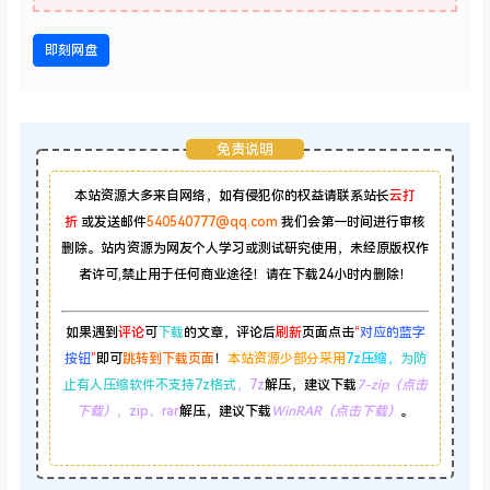
即刻网盘
免责说明
本站资源大多来自网络，如有侵犯你的权益请联系站长
云打
折
或发送邮件
540540777@qq.com
我们会第一时间进行审核
删除。站内资源为网友个人学习或测试研究使用，未经原版权作
者许可,禁止用于任何商业途径！请在下载24小时内删除！
如果遇到
评论
可
下载
的文章，评论后
刷新
页面点击
“
对应的蓝字
按钮
”
即可
跳转到下载页面
！
本站资源少部分采用
7z压缩，
为防
止有人压缩软件不支持7z格式
，7z
解压，建议下载
7-zip（点击
下载）
，zip、rar
解压，建议下载
WinRAR（点击下载）
。