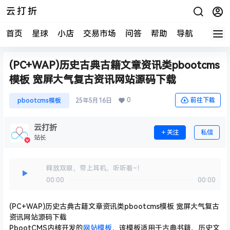
云打折
首页
星球
小店
交易市场
问答
帮助
导航
快报
(PC+WAP)历史古典古籍文章资讯类pbootcms
模板 宽屏大气复古资讯网站源码下载
0
前往下载
pbootcms模板
25年5月16日
云打折
关注
私信
站长
释放双眼，带上耳机，听听看~！
00:00
00:00
(PC+WAP)历史古典古籍文章资讯类pbootcms模板 宽屏大气复古
资讯网站源码下载
PbootCMS内核开发的
网站模板
，该模板适用于古典书籍、历史文