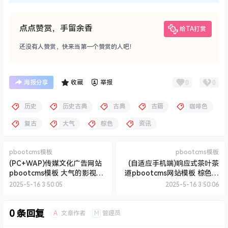
点点赞赏，手留余香
给TA打赏
还没有人赞赏，快来当第一个赞赏的人吧！
0
0
海报分享
收藏
举报
历史
历史古典
古典
古籍
咖啡色
复古
大气
棕色
资讯
pbootcms模板
pbootcms模板
(PC+WAP)传媒文化广告网站
(自适应手机端)响应式茶叶茶
pbootcms模板 大气的影视公
道pbootcms网站模板 棕色复
司网站源码下载
古茶具网站源码下载
2025-5-16 3:50:05
2025-5-16 3:50:06
0 条回复
A
M
文章作者
管理员