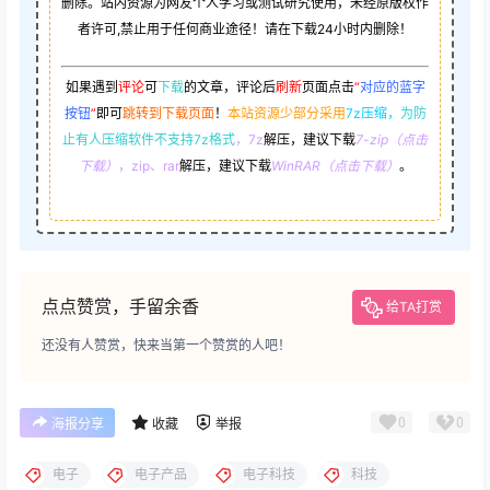
删除。站内资源为网友个人学习或测试研究使用，未经原版权作
者许可,禁止用于任何商业途径！请在下载24小时内删除！
如果遇到
评论
可
下载
的文章，评论后
刷新
页面点击
“
对应的蓝字
按钮
”
即可
跳转到下载页面
！
本站资源少部分采用
7z压缩，
为防
止有人压缩软件不支持7z格式
，7z
解压，建议下载
7-zip（点击
下载）
，zip、rar
解压，建议下载
WinRAR（点击下载）
。
点点赞赏，手留余香
给TA打赏
还没有人赞赏，快来当第一个赞赏的人吧！
0
0
海报分享
收藏
举报
电子
电子产品
电子科技
科技