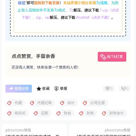
按钮
”
即可
跳转到下载页面
！
本站资源少部分采用
7z压缩，
为防
止有人压缩软件不支持7z格式
，7z
解压，建议下载
7-zip（点击
下载）
，zip、rar
解压，建议下载
WinRAR（点击下载）
。
点点赞赏，手留余香
给TA打赏
还没有人赞赏，快来当第一个赞赏的人吧！
0
0
海报分享
收藏
举报
代理
代理记账
会计
公司注册
响应式
记账
财会
财务
财务会计
pbootcms模板
pbootcms模板