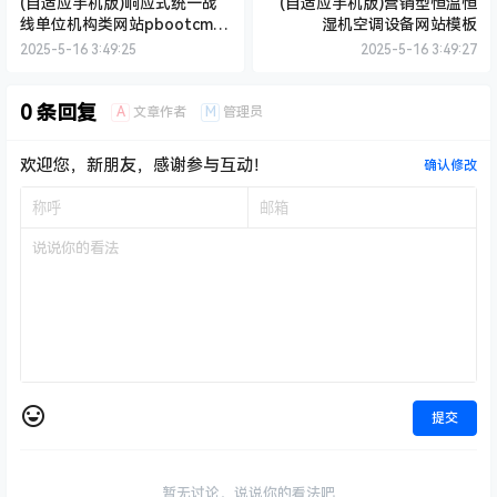
(自适应手机版)响应式统一战
(自适应手机版)营销型恒温恒
线单位机构类网站pbootcms
湿机空调设备网站模板
模板 红色部门机构网站源码下
2025-5-16 3:49:25
2025-5-16 3:49:27
载
0 条回复
A
M
文章作者
管理员
欢迎您，新朋友，感谢参与互动！
确认修改
提交
暂无讨论，说说你的看法吧