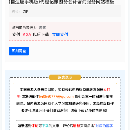
(自适应手机版)代理记账财务会计咨询服务网站模板
格式：
ZIP
您当前的等级为
游客
支付
￥2.9
以后下载
立即支付
即刻网盘
免责说明
本站资源大多来自网络，如有侵犯你的权益请联系站长
云打
折
或发送邮件
540540777@qq.com
我们会第一时间进行审核
删除。站内资源为网友个人学习或测试研究使用，未经原版权作
者许可,禁止用于任何商业途径！请在下载24小时内删除！
如果遇到
评论
可
下载
的文章，评论后
刷新
页面点击
“
对应的蓝字