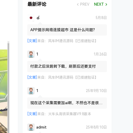
最新评论
PREV
NEXT
🍎
5月8日
APP提示网络连接超市 这是什么问题？
[文章]
来自：
风车IM通讯源码【已搭建验证】
1
1月26日
付款之后没跳转下载，刷新后还要支付
[文章]
来自：
风车IM通讯源码【已搭建验证】
1
25年9月10日
现在这个采集需要加ai啊，不然也不是很友
好路
[文章]
来自：
火车头高铁采集器V9.8版本
admit
25年8月10日