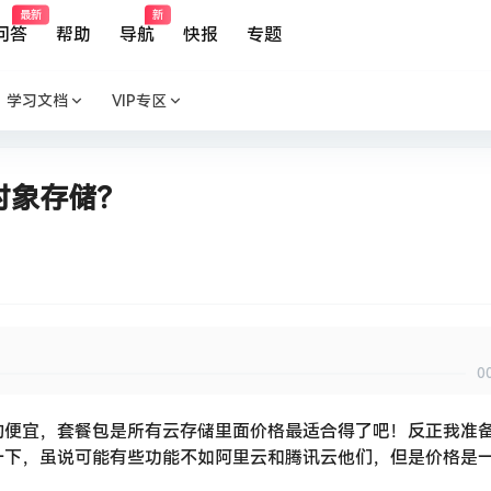
最新
新
问答
帮助
导航
快报
专题
学习文档
VIP专区
云对象存储？
0
的便宜，套餐包是所有云存储里面价格最适合得了吧！反正我准
一下，虽说可能有些功能不如阿里云和腾讯云他们，但是价格是