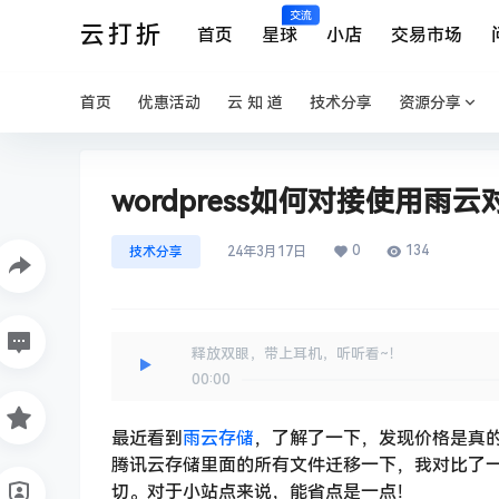
交流
云打折
首页
星球
小店
交易市场
首页
优惠活动
云 知 道
技术分享
资源分享
wordpress如何对接使用雨
0
134
技术分享
24年3月17日
释放双眼，带上耳机，听听看~！
00:00
最近看到
雨云存储
，了解了一下，发现价格是真
腾讯云存储里面的所有文件迁移一下，我对比了
切。对于小站点来说，能省点是一点！