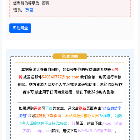
即刻网盘
免责说明
本站资源大多来自网络，如有侵犯你的权益请联系站长
云打
折
或发送邮件
540540777@qq.com
我们会第一时间进行审核
删除。站内资源为网友个人学习或测试研究使用，未经原版权作
者许可,禁止用于任何商业途径！请在下载24小时内删除！
如果遇到
评论
可
下载
的文章，评论后
刷新
页面点击
“
对应的蓝字
按钮
”
即可
跳转到下载页面
！
本站资源少部分采用
7z压缩，
为防
止有人压缩软件不支持7z格式
，7z
解压，建议下载
7-zip（点击
下载）
，zip、rar
解压，建议下载
WinRAR（点击下载）
。