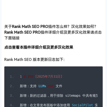
关于
Rank Math SEO PRO
插件怎么样？汉化效果如何？
Rank Math SEO PRO
插件详细介绍及更多汉化效果请点击
下面链接
点击查看本插件详细介绍及更多汉化效果
Rank Math SEO 版本更新日志如下：
1
.0
.
250
[
2025
年
7
月
31
日]
新增：支持
LLMs
.
txt
文件
新增：新的过滤器，用于排除
 sitemaps 
中具有规范
 URL
新增：在文章发布面板中添加使用
SocialPilot
安排文