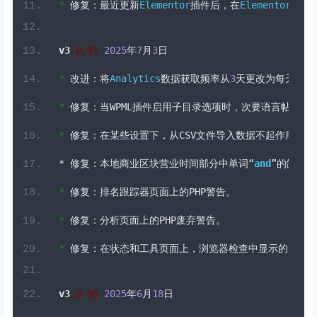
*
修复：最近更新
Elementor
插件后，在
Elementor
折叠
v3
.
0
.91
2025
年
7
月
3
日
*
改进：将
Analytics
数据获取频率从
3
天更改为每天，以
*
修复：当
WPML
插件启用子目录选项时，次要语言帖子的
A
*
修复：在某些设置下，从
CSV
文件导入数据不起作用。
*
修复：本地商业区块营业时间部分中单词“
and
”的缺失
*
修复：排名跟踪器页面上的
PHP
警告。
*
修复：分析页面上的
PHP
废弃警告。
*
修复：在状态和工具页面上，浏览器检查中显示的废弃
v3
.
0
.90
2025
年
6
月
18
日