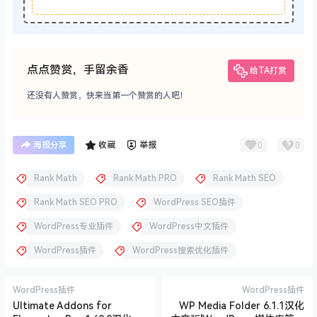
点点赞赏，手留余香
给TA打赏
还没有人赞赏，快来当第一个赞赏的人吧！
0
0
海报分享
收藏
举报
Rank Math
Rank Math PRO
Rank Math SEO
Rank Math SEO PRO
WordPress SEO插件
WordPress专业插件
WordPress中文插件
WordPress插件
WordPress搜索优化插件
WordPress插件
WordPress插件
Ultimate Addons for
WP Media Folder 6.1.1汉化
Elementor Pro 1.40.0汉化中
中文版|WordPress媒体库管理
文版|Elementor功能增强小工
自定义插件
2025-8-2 15:32:49
2025-8-2 15:33:05
具WordPress插件