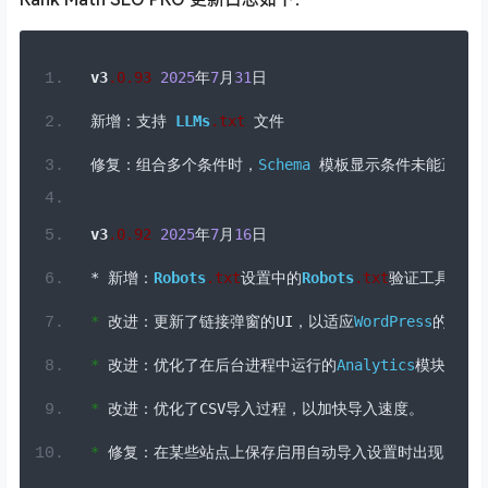
v3
.
0
.93
2025
年
7
月
31
日
新增：支持
LLMs
.
txt
文件
修复：组合多个条件时，
Schema
模板显示条件未能正常工
v3
.
0
.92
2025
年
7
月
16
日
*
新增：
Robots
.
txt
设置中的
Robots
.
txt
验证工具。
*
改进：更新了链接弹窗的
UI
，以适应
WordPress
的样式
*
改进：优化了在后台进程中运行的
Analytics
模块的数
*
改进：优化了
CSV
导入过程，以加快导入速度。
*
修复：在某些站点上保存启用自动导入设置时出现的错