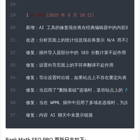
1
.0
.
247
[
2025
年
6
月
18
日]
新增：
AI 
工具的修复现在将在经典编辑器中的内容测试上
改进：分析页面上的统计信息现在将显示
 N
/
A 
而不是
0
，
修复：插件导入器部分中的
 SEO 
分数计算不起作用
修复：设置向导页面上的字符串翻译不起作用
修复：导出设置时出错，如果站点上不存在重定向表
修复：当启用了“删除基础”选项时，某些站点上的
Feed
 
修复：当在
 WPML 
插件中启用了多域名选项时，为次要语
修复：内容
 AI 
聊天中未显示链接
Rank Math SEO PRO 更新日志如下：