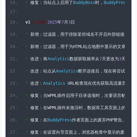
*
修复：当站点上启用了
BuddyBoss
时，
BuddyPress
成员
v1
.
0
.248
2025
年
7
月
3
日
*
新增：过滤器，用于排除某些域名不开启外部链接在新
*
新增：过滤器，用于为
HTML
站点地图中显示的文章设置
*
改进：将
Analytics
数据获取频率从
7
天更改为
3
天，以
*
改进：站点从
Analytics
断开连接后，现在将尝试在后
*
改进：
Analytics
 URL
检查现在优先获取高流量页面，
*
修复：当
WPML
插件启用子目录选项时，次要语言帖子的
A
*
修复：在
WPML
插件未激活时，数据库工具页面上的
PHP
*
修复：在
BuddyPress
作者页面上的废弃
PHP
警告。
*
修复：在设置向导页面上，浏览器检查中显示的废弃警