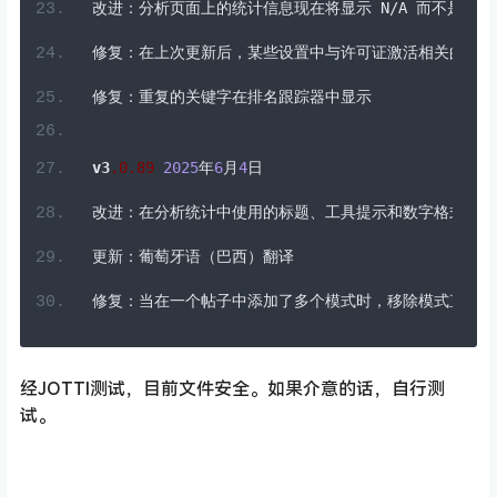
改进：分析页面上的统计信息现在将显示
 N
/
A 
而不是
0
，
修复：在上次更新后，某些设置中与许可证激活相关的
 PH
修复：重复的关键字在排名跟踪器中显示
v3
.
0
.89
2025
年
6
月
4
日
改进：在分析统计中使用的标题、工具提示和数字格式，以
更新：葡萄牙语（巴西）翻译
修复：当在一个帖子中添加了多个模式时，移除模式直到页
经JOTTI测试，目前文件安全。如果介意的话，自行测
试。