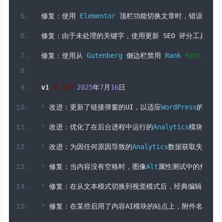
修复：使用
Elementor
顶栏功能切换文章时，错误地添
修复：由于未处理的关键字，使用更新
 SEO 
评分工具时
 S
修复：使用从
Gutenberg
侧边栏禁用
Rank
Math
集成
v1
.
0
.249
2025
年
7
月
16
日
*
改进：更新了链接弹窗的
UI
，以适应
WordPress
的样式
*
改进：优化了在后台进程中运行的
Analytics
模块的数
*
改进：为因任何原因导致的
Analytics
数据获取失败添
*
修复：当内容没有空格时，图像
Alt
属性测试中的焦点关
*
修复：在从文本模式切换到视觉模式后，经典编辑器中
*
修复：在某些启用了内容
AI
模块的站点上，附件名称和