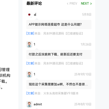
最新评论
PREV
NEXT
🍎
5月8日
APP提示网络连接超市 这是什么问题？
[文章]
来自：
风车IM通讯源码【已搭建验证】
1
1月26日
付款之后没跳转下载，刷新后还要支付
[文章]
来自：
风车IM通讯源码【已搭建验证】
学习管理
1
25年9月10日
培训机构
下载。
现在这个采集需要加ai啊，不然也不是很友
等。
好路
[文章]
来自：
火车头高铁采集器V9.8版本
admit
25年8月10日