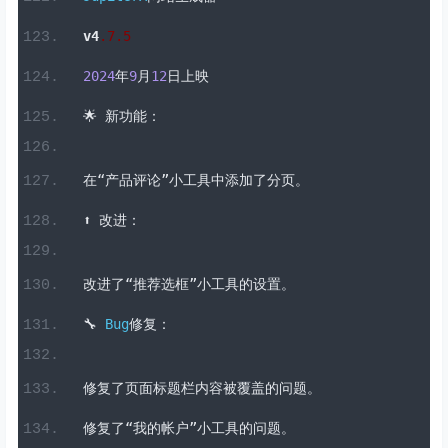
从小工具中删除了
`pathpoints.js`
库依赖项。
JupiterX
网站生成器
v4
.
7
.5
2024
年
9
月
12
日上映
🌟
新功能：
在“产品评论”小工具中添加了分页。
⬆️
改进：
改进了“推荐选框”小工具的设置。
🔧
Bug
修复：