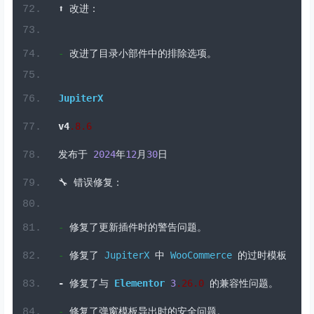
-
修复了覆盖布局中媒体库标题的显示问题。
-
修复了从
JupiterX
更新页面更新
Jet
插件的问题。
⬆️
改进：
-
改进了目录小部件中的排除选项。
JupiterX
v4
.
8
.6
发布于
2024
年
12
月
30
日
🔧
错误修复：
-
修复了更新插件时的警告问题。