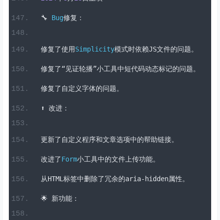
JupiterX
网站生成器
v4
.
6
.9
2024
年
8
月
28
日上映
🔧
Bug
修复：
修复了使用
Simplicity
模式时依赖
JS
文件的问题。
修复了“见证轮播”小工具中短代码动态标记的问题。
修复了自定义字体的问题。
⬆️
改进：
更新了自定义程序和文章选项中的帮助链接。
改进了
Form
小工具中的文件上传功能。