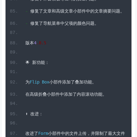
-
修复了
JupiterX
中
WooCommerce
的过时模板文件
-
修复了与
Elementor
3
.26
.
0
的兼容性问题。
-
修复了弹窗模板导出时的安全问题。
-
修复了文章和高级文章小部件中的文章摘要问题。
-
修复了导航菜单中父项的颜色问题。
版本
4
.8
.
5
🌟
新功能：
为
Flip
Box
小部件添加了叠加功能。
在高级折叠小部件中添加了内容滚动功能。