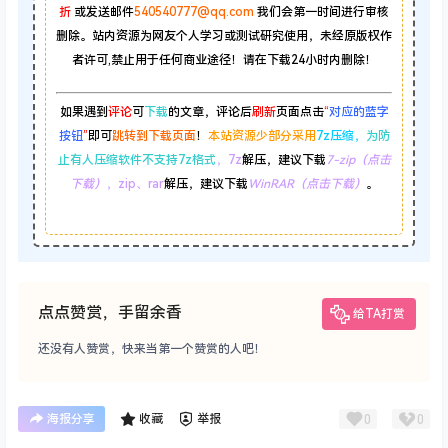
本站资源大多来自网络，如有侵犯你的权益请联系站长
云打
折
或发送邮件
540540777@qq.com
我们会第一时间进行审核
删除。站内资源为网友个人学习或测试研究使用，未经原版权作
者许可,禁止用于任何商业途径！请在下载24小时内删除！
如果遇到
评论
可
下载
的文章，评论后
刷新
页面点击
“
对应的蓝字
按钮
”
即可
跳转到下载页面
！
本站资源少部分采用
7z压缩，
为防
止有人压缩软件不支持7z格式
，7z
解压，建议下载
7-zip（点击
下载）
，zip、rar
解压，建议下载
WinRAR（点击下载）
。
点点赞赏，手留余香
给TA打赏
还没有人赞赏，快来当第一个赞赏的人吧！