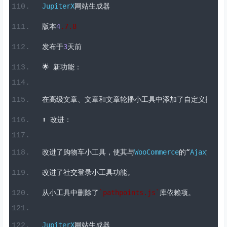
修复了产品库小部件中缺少
Alt
文本的问题。
修复了导航菜单小部件中子菜单关闭问题的页面更改。
JupiterX
网站生成器
版本
4
.7
.
8
发布于
3
天前
🌟
新功能：
在高级文章、文章和文章轮播小工具中添加了自定义摘录设
⬆️
改进：
改进了购物车小工具，使其与
WooCommerce
的“
Ajax
添加到
改进了社交登录小工具功能。