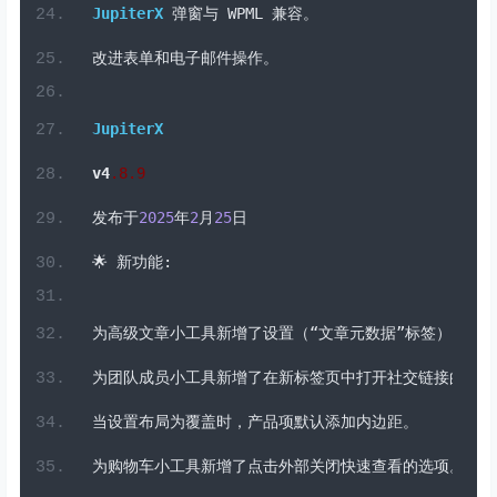
修复了高级菜单中的正斜杠问题。
⬆️
改进:
JupiterX
弹窗与
 WPML 
兼容。
改进表单和电子邮件操作。
JupiterX
v4
.
8
.9
发布于
2025
年
2
月
25
日
🌟
新功能:
为高级文章小工具新增了设置（“文章元数据”标签）。
为团队成员小工具新增了在新标签页中打开社交链接的选项