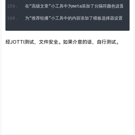
从
HTML
标签中删除了冗余的
aria
-
hidden
属性。
🌟
新功能：
在“高级文章”小工具中为
meta
添加了分隔符颜色设置。
为“推荐轮播”小工具中的内容添加了模板选择器设置。
经JOTTI测试，文件安全。如果介意的话，自行测试。