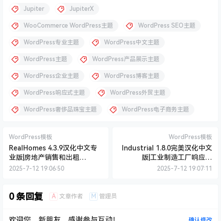
0
0
海报分享
收藏
举报
Jupiter
JupiterX
WooCommerce WordPress主题
WordPress SEO主题
WordPress专业主题
WordPress中文主题
WordPress主题
WordPress产品展示主题
WordPress企业主题
WordPress博客主题
WordPress响应式主题
WordPress外贸主题
WordPress奢侈品珠宝主题
WordPress电子商务主题
WordPress模板
WordPress模板
RealHomes 4.3.9汉化中文专
Industrial 1.8.0完美汉化中文
业版|房地产销售和出租
版|工业制造工厂响应式
WordPress主题模板
WordPress主题模板
2025-7-12 19:06:50
2025-7-12 19:07:11
0 条回复
A
M
文章作者
管理员