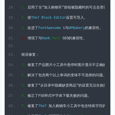
3.
改进了
FontAwesome
6
与
WPBakery
的兼容性。
4.
增强了与
Rank
Math
 SEO
的兼容性。
错误修复：
1.
修复了产品图片小工具中悬停时图片显示不正确的问题
2.
解决了包含两个以上单词的变体不可选择的问题。
3.
修复了“从目录中隐藏缺货商品”的设置无法生效的问题
4.
修正了
FSE
样式中字体下载失败的问题。
5.
修复了
The7
加入购物车小工具中包含特殊字符的自定
6.
恢复了
The7
循环滑块中的
`overflow: hidden`
行为
The7
:
v12
.
4
.0
(
2025
年
3
月
11
日)