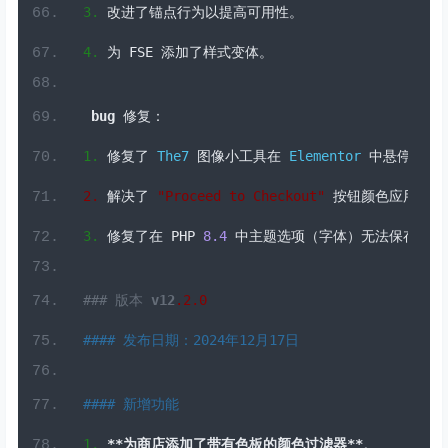
bug
修复：
1.
修复了
The7
图像小工具在
Elementor
中悬停效果
2.
解决了
"Proceed to Checkout"
按钮颜色应用不正
3.
修复了在
 PHP 
8.4
中主题选项（字体）无法保存的问
### 版本 
v12
.2
.0
#### 发布日期：2024年12月17日
#### 新增功能
1.
**为商店添加了带有色板的颜色过滤器**
。
2.
**引入了一种替代的产品排序小部件**
。
#### 改进