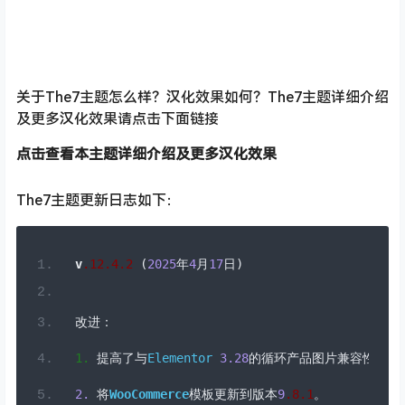
关于The7主题怎么样？汉化效果如何？The7主题详细介绍
及更多汉化效果请点击下面链接
点击查看本主题详细介绍及更多汉化效果
The7主题更新日志如下：
v
.
12
.4
.
2
(
2025
年
4
月
17
日)
改进：
1.
提高了与
Elementor
3.28
的循环产品图片兼容性。
2.
将
WooCommerce
模板更新到版本
9
.8
.
1
。
3.
确保与
WordPress
6.8
兼容。
修复的错误：