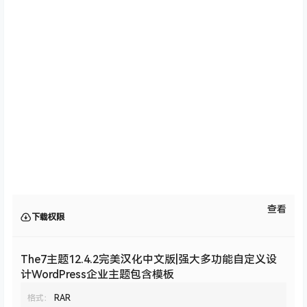
查看
下载权限
The7主题12.4.2完美汉化中文版|强大多功能自定义设
计WordPress企业主题包含模板
格式：
RAR
大小：
32.3MB
您当前的等级为
游客
请先
登录