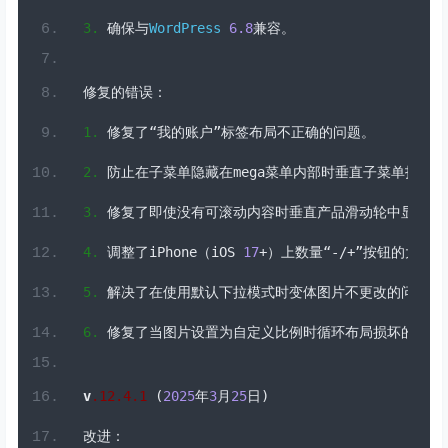
1.
修复了“我的账户”标签布局不正确的问题。
2.
防止在子菜单隐藏在
mega
菜单内部时垂直子菜单指示器
3.
修复了即使没有可滚动内容时垂直产品滑动轮中显示缩
4.
调整了
iPhone
（
iOS 
17
+）上数量“-/+”按钮的大小
5.
解决了在使用默认下拉模式时变体图片不更改的问题。
6.
修复了当图片设置为自定义比例时循环布局损坏的问题
v
.
12
.4
.
1
(
2025
年
3
月
25
日)
改进：
1.
启用了当“加入购物车”按钮被隐藏时的可点击变体选择
2.
使
The7
Block
Editor
设置可导入。