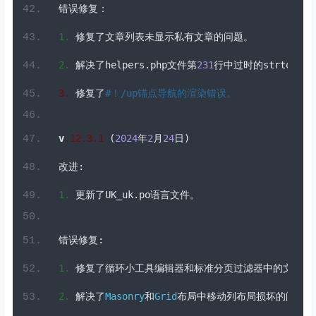
3.
修复了
#！/
up
锚点导航的渲染错误。
v
.
12
.3
.
1
(
2024
年
2
月
24
日)
改进:
1.
更新了
UK_uk
.
po
语言文件。
错误修复:
1.
修复了循环小工具编辑器和标准分页过滤器中的文章计
2.
解决了
Masonry
和
Grid
布局中移动列布局损坏的问题。
3.
修复了导航中处理
"#"
链接的问题。
4.
修复了
Gutenberg
兼容性在
GoDaddy
服务器上由于未定