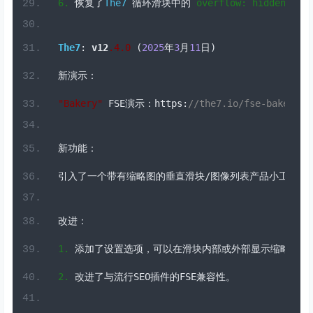
新演示：
"Bakery"
 FSE
演示：
https
:
//the7.io/fse-bakery/
新功能：
引入了一个带有缩略图的垂直滑块/图像列表产品小工具。
改进：
1.
添加了设置选项，可以在滑块内部或外部显示缩略图。
2.
改进了与流行
SEO
插件的
FSE
兼容性。
错误修复：
1.
修复了文章列表未显示私有文章的问题。
2.
解决了
helpers
.
php
文件第
231
行中过时的
strtolowe