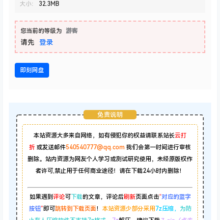
即刻网盘
免责说明
本站资源大多来自网络，如有侵犯你的权益请联系站长
云打
折
或发送邮件
540540777@qq.com
我们会第一时间进行审核
删除。站内资源为网友个人学习或测试研究使用，未经原版权作
者许可,禁止用于任何商业途径！请在下载24小时内删除！
如果遇到
评论
可
下载
的文章，评论后
刷新
页面点击
“
对应的蓝字
按钮
”
即可
跳转到下载页面
！
本站资源少部分采用
7z压缩，
为防
止有人压缩软件不支持7z格式
，7z
解压，建议下载
7-zip（点击
下载）
，zip、rar
解压，建议下载
WinRAR（点击下载）
。