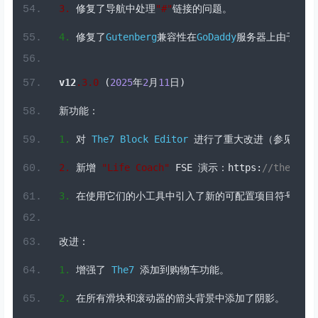
v12
.
3
.0
(
2025
年
2
月
11
日)
新功能：
1.
对
The7
Block
Editor
进行了重大改进（参见相应
2.
新增
"Life Coach"
 FSE 
演示：
https
:
//the7.io
3.
在使用它们的小工具中引入了新的可配置项目符号。
改进：
1.
增强了
The7
添加到购物车功能。
2.
在所有滑块和滚动器的箭头背景中添加了阴影。
3.
改进了锚点行为以提高可用性。
4.
为
 FSE 
添加了样式变体。