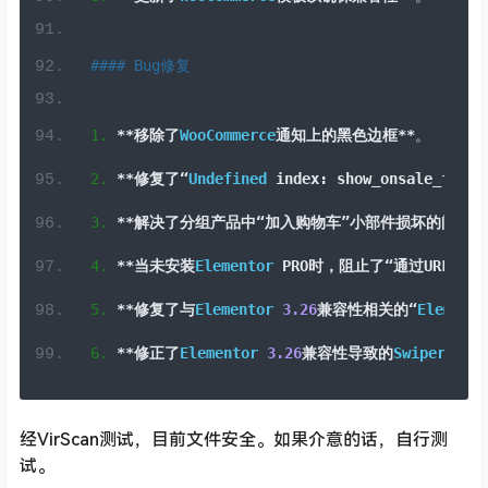
1.
**移除了
WooCommerce
通知上的黑色边框**
。
2.
**修复了“
Undefined
 index
:
 show_onsale_flash
3.
**解决了分组产品中“加入购物车”小部件损坏的问题*
4.
**当未安装
Elementor
 PRO
时，阻止了“通过
URL
导入
5.
**修复了与
Elementor
3.26
兼容性相关的“
Elemento
6.
**修正了
Elementor
3.26
兼容性导致的
Swiper
高度问
经VirScan测试，目前文件安全。如果介意的话，自行测
试。