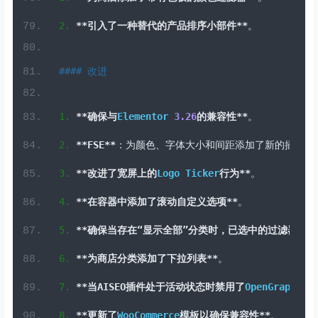
1.
**确保与
Elementor
3.26
的兼容性**
。
2.
**
FSE
**
：为颜色、字体大小和间距添加了新的插槽。
3.
**改进了宽屏上的
Logo
Ticker
行为**
。
4.
**在容器中添加了滚动自定义选项**
。
5.
**确保当存在“显示全部”分类时，已选中的过滤器不会
6.
**为商店分类添加了下拉列表**
。
7.
**当
AISEO
插件处于活动状态时禁用了
OpenGraph
标签
8.
**更新了
WooCommerce
模板以确保兼容性**
。
#### Bug修复