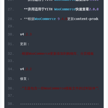
-
**弃用适用于
YITH 
WooCommerce
愿望清单
4.0
.
0
的功能
-
**弃用适用于
YITH 
WooCommerce
快速查看
2.0
.
0
的功能
-
**根据
WooCommerce
9
.4
.
0
更新
content
-
product
.
p
v4
.
2
.3
更新：
-根据
WooCommerce
更新添加到购物车、分页模板
v4
.
2
.2
修复：
-“主题包含一些
WooCommerce
模板文件的过时副本”消息。