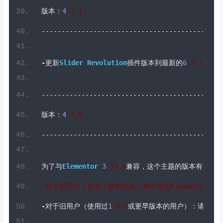
---------------------------------------------
版本：
4
.2
.
1
---------------------------------------------
-
更新
Slider
Revolution
插件版本到最新的
6
.7
.
1
---------------------------------------------
版本：
4
.2
.
0
---------------------------------------------
为了与
Elementor
3
.19
.
x
兼容，这个主题的版本有很多
-对于新用户（首次下载和安装）和不使用
Elementor
的用