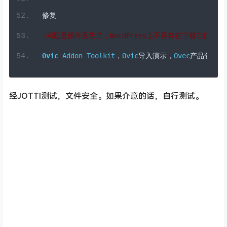
-
对于旧用户（使用过
1
.0
.
7
或更早版本的用户）：请提交
修复
-问题是插件丢失了，
WordPress
上不再存在下载它们的插
Ovic
Addon
Toolkit
，
Ovic
导入演示，
Ovec
产品包，
Ov
经JOTTI测试，文件安全。如果介意的话，自行测试。