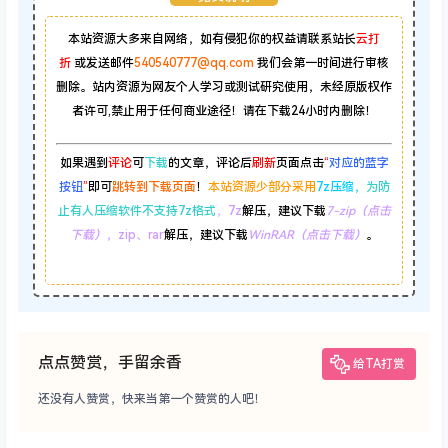
本站资源大多来自网络，如有侵犯你的权益请联系站长
云打
折
或发送邮件
540540777@qq.com
我们会第一时间进行审核
删除。站内资源为网友个人学习或测试研究使用，未经原版权作
者许可,禁止用于任何商业途径！请在下载24小时内删除！
如果遇到
评论
可
下载
的文章，评论后
刷新
页面点击
“
对应的蓝字
按钮
”
即可
跳转到下载页面
！
本站资源少部分采用
7z压缩，
为防
止有人压缩软件不支持7z格式
，7z
解压，建议下载
7-zip（点击
下载）
，zip、rar
解压，建议下载
WinRAR（点击下载）
。
点点赞赏，手留余香
给TA打赏
还没有人赞赏，快来当第一个赞赏的人吧！
0
0
海报分享
收藏
举报