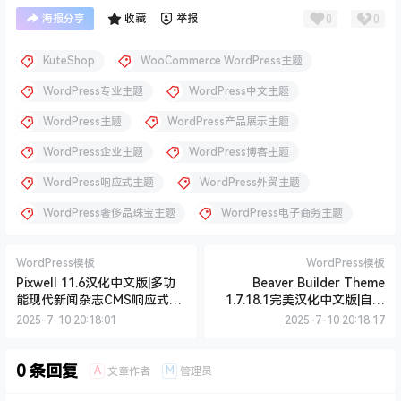
KuteShop
WooCommerce WordPress主题
WordPress专业主题
WordPress中文主题
WordPress主题
WordPress产品展示主题
WordPress企业主题
WordPress博客主题
WordPress响应式主题
WordPress外贸主题
WordPress奢侈品珠宝主题
WordPress电子商务主题
WordPress模板
WordPress模板
Pixwell 11.6汉化中文版|多功
Beaver Builder Theme
能现代新闻杂志CMS响应式
1.7.18.1完美汉化中文版|自定
WordPress主题模板
义实时编辑响应式WordPress
2025-7-10 20:18:01
2025-7-10 20:18:17
轻量主题模板
0 条回复
A
M
文章作者
管理员
欢迎您，新朋友，感谢参与互动！
确认修改