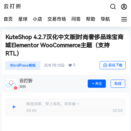
云打折
首页
星球
小店
交易市场
问答
帮助
导航
快报
KuteShop 4.2.7汉化中文版|时尚奢侈品珠宝商
城Elementor WooCommerce主题（支持
RTL）
0
前往下载
WordPress模板
25年7月10日
云打折
关注
私信
站长
释放双眼，带上耳机，听听看~！
00:00
00:00