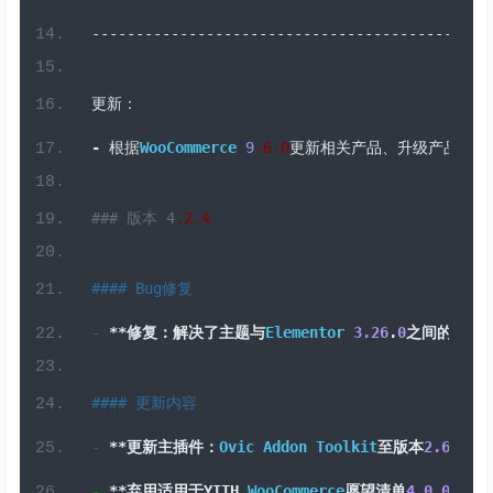
版本:
4
.2
.
5
---------------------------------------------
更新：
-
根据
WooCommerce
9
.6
.
0
更新相关产品、升级产品和交
### 版本 4
.2
.4
#### Bug修复
-
**修复：解决了主题与
Elementor
3.26
.
0
之间的兼容性
#### 更新内容
-
**更新主插件：
Ovic
Addon
Toolkit
至版本
2.6
.
4
**