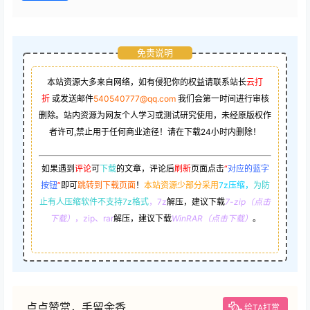
免责说明
本站资源大多来自网络，如有侵犯你的权益请联系站长
云打
折
或发送邮件
540540777@qq.com
我们会第一时间进行审核
删除。站内资源为网友个人学习或测试研究使用，未经原版权作
者许可,禁止用于任何商业途径！请在下载24小时内删除！
如果遇到
评论
可
下载
的文章，评论后
刷新
页面点击
“
对应的蓝字
按钮
”
即可
跳转到下载页面
！
本站资源少部分采用
7z压缩，
为防
止有人压缩软件不支持7z格式
，7z
解压，建议下载
7-zip（点击
下载）
，zip、rar
解压，建议下载
WinRAR（点击下载）
。
点点赞赏，手留余香
给TA打赏
还没有人赞赏，快来当第一个赞赏的人吧！