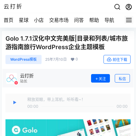
云打折
首页
星球
小店
交易市场
问答
帮助
导航
快报
Golo 1.7.1汉化中文完美版|目录和列表/城市旅
游指南旅行WordPress企业主题模板
0
WordPress模板
25年7月10日
前往下载
云打折
关注
私信
站长
释放双眼，带上耳机，听听看~！
00:00
00:00