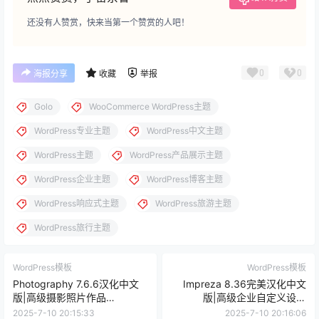
0
0
海报分享
收藏
举报
Golo
WooCommerce WordPress主题
WordPress专业主题
WordPress中文主题
WordPress主题
WordPress产品展示主题
WordPress企业主题
WordPress博客主题
WordPress响应式主题
WordPress旅游主题
WordPress旅行主题
WordPress模板
WordPress模板
Photography 7.6.6汉化中文
Impreza 8.36完美汉化中文
版|高级摄影照片作品
版|高级企业自定义设计
WordPress主题模板
WooCommerce WordPress主
2025-7-10 20:15:33
2025-7-10 20:16:06
题
0 条回复
文章作者
管理员
A
M