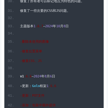
修复了所有者可以标记地点为特色的问题。
修复了一些次要的
CSS
和
JS
问题。
主题版本
1
.6
.
7
–
2024
年
10
月
8
日
-删除未使用的图像
-修复位置菜单
-修复
CSS
、
JS
v1
.
6
.6
–
2024
年
8
月
6
日
-
更新：
Golo
框架
1
.6
.
6
-更新：
POT
文件
-添加：包装中额外提供