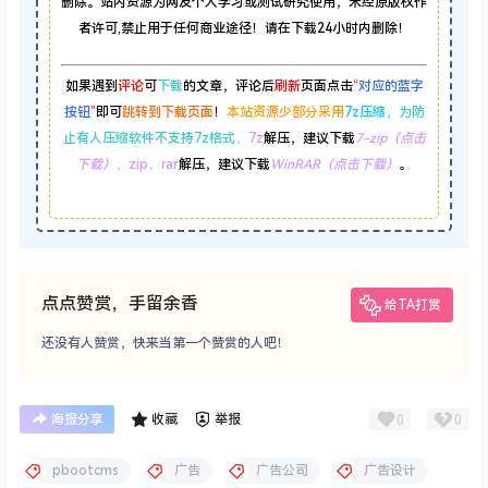
删除。站内资源为网友个人学习或测试研究使用，未经原版权作
者许可,禁止用于任何商业途径！请在下载24小时内删除！
如果遇到
评论
可
下载
的文章，评论后
刷新
页面点击
“
对应的蓝字
按钮
”
即可
跳转到下载页面
！
本站资源少部分采用
7z压缩，
为防
止有人压缩软件不支持7z格式
，7z
解压，建议下载
7-zip（点击
下载）
，zip、rar
解压，建议下载
WinRAR（点击下载）
。
点点赞赏，手留余香
给TA打赏
还没有人赞赏，快来当第一个赞赏的人吧！
0
0
海报分享
收藏
举报
pbootcms
广告
广告公司
广告设计