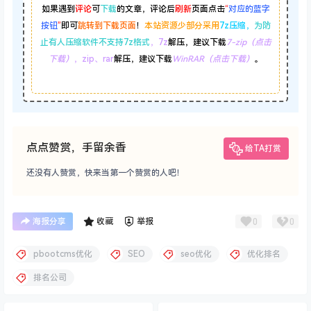
如果遇到
评论
可
下载
的文章，评论后
刷新
页面点击
“
对应的蓝字
按钮
”
即可
跳转到下载页面
！
本站资源少部分采用
7z压缩，
为防
止有人压缩软件不支持7z格式
，7z
解压，建议下载
7-zip（点击
下载）
，zip、rar
解压，建议下载
WinRAR（点击下载）
。
点点赞赏，手留余香
给TA打赏
还没有人赞赏，快来当第一个赞赏的人吧！
0
0
海报分享
收藏
举报
pbootcms优化
SEO
seo优化
优化排名
排名公司