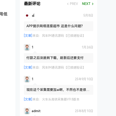
最新评论
PREV
NEXT
；用低
🍎
5月8日
APP提示网络连接超市 这是什么问题？
[文章]
来自：
风车IM通讯源码【已搭建验证】
1
1月26日
付款之后没跳转下载，刷新后还要支付
[文章]
来自：
风车IM通讯源码【已搭建验证】
1
25年9月10日
现在这个采集需要加ai啊，不然也不是很友
好路
[文章]
来自：
火车头高铁采集器V9.8版本
admit
25年8月10日