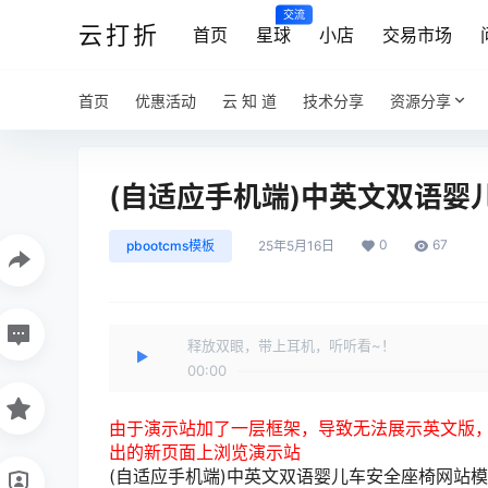
交流
云打折
首页
星球
小店
交易市场
首页
优惠活动
云 知 道
技术分享
资源分享
(自适应手机端)中英文双语婴
0
67
pbootcms模板
25年5月16日
释放双眼，带上耳机，听听看~！
00:00
由于演示站加了一层框架，导致无法展示英文版，
出的新页面上浏览演示站
(自适应手机端)中英文双语婴儿车安全座椅网站