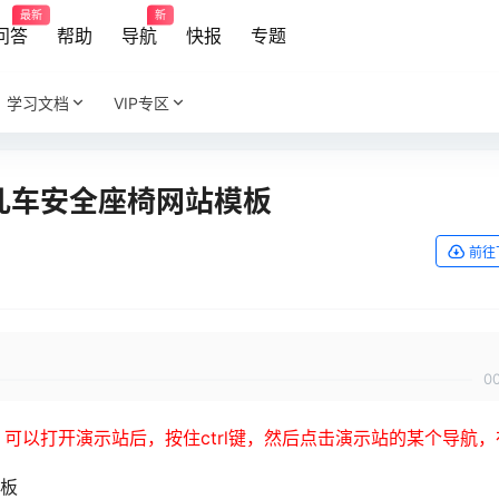
最新
新
问答
帮助
导航
快报
专题
学习文档
VIP专区
儿车安全座椅网站模板
前往
0
可以打开演示站后，按住ctrl键，然后点击演示站的某个导航，
模板