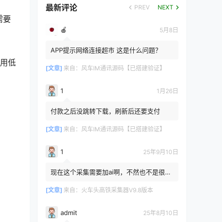
最新评论
PREV
NEXT
需要
🍎
5月8日
APP提示网络连接超市 这是什么问题？
；用低
[文章]
来自：
风车IM通讯源码【已搭建验证】
1
1月26日
付款之后没跳转下载，刷新后还要支付
[文章]
来自：
风车IM通讯源码【已搭建验证】
1
25年9月10日
现在这个采集需要加ai啊，不然也不是很友
好路
[文章]
来自：
火车头高铁采集器V9.8版本
admit
25年8月10日