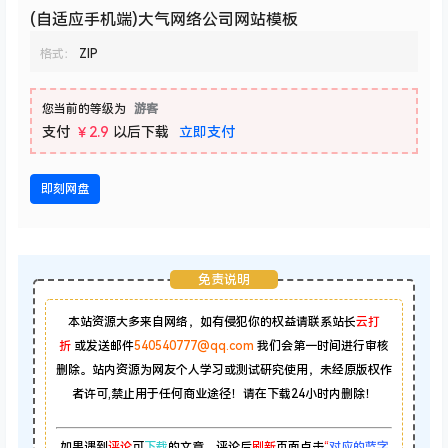
(自适应手机端)大气网络公司网站模板
格式：
ZIP
您当前的等级为
游客
支付
￥2.9
以后下载
立即支付
即刻网盘
免责说明
本站资源大多来自网络，如有侵犯你的权益请联系站长
云打
折
或发送邮件
540540777@qq.com
我们会第一时间进行审核
删除。站内资源为网友个人学习或测试研究使用，未经原版权作
者许可,禁止用于任何商业途径！请在下载24小时内删除！
如果遇到
评论
可
下载
的文章，评论后
刷新
页面点击
“
对应的蓝字