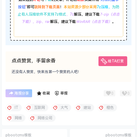
按钮
”
即可
跳转到下载页面
！
本站资源少部分采用
7z压缩，
为防
止有人压缩软件不支持7z格式
，7z
解压，建议下载
7-zip（点击
下载）
，zip、rar
解压，建议下载
WinRAR（点击下载）
。
点点赞赏，手留余香
给TA打赏
还没有人赞赏，快来当第一个赞赏的人吧！
0
0
海报分享
收藏
举报
IT
互联网
大气
建站
橙色
网络
网络公司
pbootcms模板
pbootcms模板