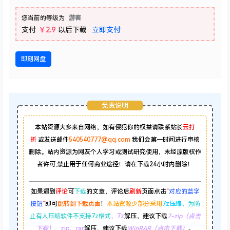
您当前的等级为
游客
支付
￥2.9
以后下载
立即支付
即刻网盘
免责说明
本站资源大多来自网络，如有侵犯你的权益请联系站长
云打
折
或发送邮件
540540777@qq.com
我们会第一时间进行审核
删除。站内资源为网友个人学习或测试研究使用，未经原版权作
者许可,禁止用于任何商业途径！请在下载24小时内删除！
如果遇到
评论
可
下载
的文章，评论后
刷新
页面点击
“
对应的蓝字
按钮
”
即可
跳转到下载页面
！
本站资源少部分采用
7z压缩，
为防
止有人压缩软件不支持7z格式
，7z
解压，建议下载
7-zip（点击
下载）
，zip、rar
解压，建议下载
WinRAR（点击下载）
。