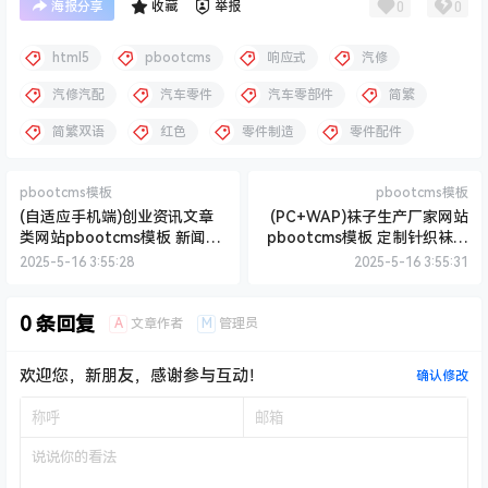
0
0
海报分享
收藏
举报
html5
pbootcms
响应式
汽修
汽修汽配
汽车零件
汽车零部件
简繁
简繁双语
红色
零件制造
零件配件
pbootcms模板
pbootcms模板
(自适应手机端)创业资讯文章
(PC+WAP)袜子生产厂家网站
类网站pbootcms模板 新闻个
pbootcms模板 定制针织袜业
人博客网站源码下载
网站源码下载
2025-5-16 3:55:28
2025-5-16 3:55:31
0 条回复
A
M
文章作者
管理员
欢迎您，新朋友，感谢参与互动！
确认修改