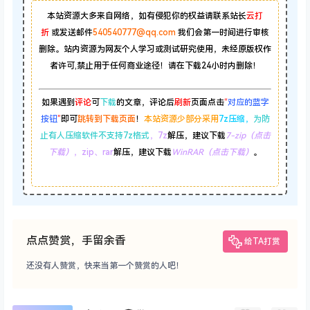
本站资源大多来自网络，如有侵犯你的权益请联系站长
云打
折
或发送邮件
540540777@qq.com
我们会第一时间进行审核
删除。站内资源为网友个人学习或测试研究使用，未经原版权作
者许可,禁止用于任何商业途径！请在下载24小时内删除！
如果遇到
评论
可
下载
的文章，评论后
刷新
页面点击
“
对应的蓝字
按钮
”
即可
跳转到下载页面
！
本站资源少部分采用
7z压缩，
为防
止有人压缩软件不支持7z格式
，7z
解压，建议下载
7-zip（点击
下载）
，zip、rar
解压，建议下载
WinRAR（点击下载）
。
点点赞赏，手留余香
给TA打赏
还没有人赞赏，快来当第一个赞赏的人吧！