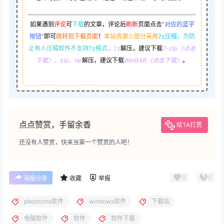
如果遇到
评论
可
下载
的文章，评论后
刷新
页面点击
“
对应的蓝字
按钮
”
即可
跳转到下载页面
！
本站资源少部分采用
7z压缩，
为防
止有人压缩软件不支持7z格式
，7z
解压，建议下载
7-zip（点击
下载）
，zip、rar
解压，建议下载
WinRAR（点击下载）
。
点点赞赏，手留余香
给TA打赏
还没有人赞赏，快来当第一个赞赏的人吧！
0
0
海报分享
收藏
举报
pbootcms软件
windows软件
下载站
电脑软件
软件
软件下载