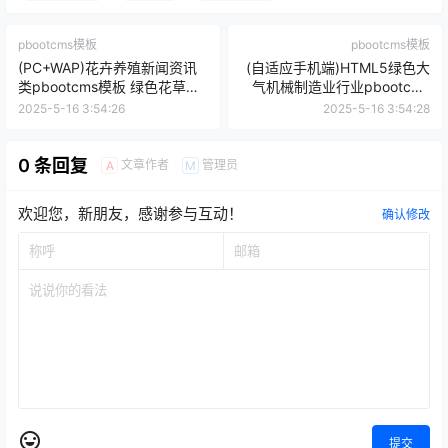
pbootcms模板
pbootcms模板
(PC+WAP)花卉养殖新闻资讯
(自适应手机端)HTML5绿色大
类pbootcms模板 绿色花草植
气机械制造业行业pbootcms
物网站源码下载
模板 压缩机设备网站源码下载
2025-5-16 3:54:26
2025-5-16 3:54:28
0 条回复
文章作者
管理员
A
M
欢迎您，新朋友，感谢参与互动！
确认修改
提交