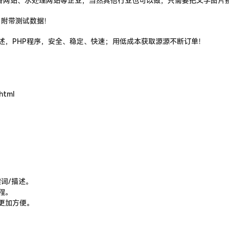
备网站、水处理网站
等企业，当然其他行业也可以做，只需要把文字图片
！附带测试数据！
述
，PHP程序，安全、稳定、快速；用低成本获取源源不断订单！
html
词/描述。
程。
更加方便。