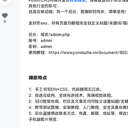
PbootCMS内核开发的
网站模板
，该模板适
用于供水设
其他行业的即可；
自适应移动端，同一个后台，数据即时同步，简单适用
0
友好的seo，所有页面均都能完全自定义标题/关键词/描
后台：域名/admin.php
账号：admin
密码：admin
使用教程：
https://www.yundazhe.cn/document/802.
模板特点
1：手工书写DIV+CSS、代码精简无冗余。
2：自适应结构，全球先进技术，高端视觉体验。
3：SEO框架布局，栏目及文章页均可独立设置标题/关键
4：附带测试数据、安装教程、入门教程、安全及备份教
5：后台直接修改联系方式、传真、邮箱、地址等，修改
手机版图片预览：