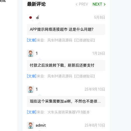
换成
最新评论
PREV
NEXT
🍎
5月8日
APP提示网络连接超市 这是什么问题？
[文章]
来自：
风车IM通讯源码【已搭建验证】
1
1月26日
付款之后没跳转下载，刷新后还要支付
[文章]
来自：
风车IM通讯源码【已搭建验证】
1
25年9月10日
现在这个采集需要加ai啊，不然也不是很友
好路
[文章]
来自：
火车头高铁采集器V9.8版本
admit
25年8月10日