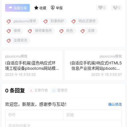
0
0
海报分享
收藏
举报
pbotocms律师
刑事辩护
响应式律师
律师
律师事务所
棕色
法律
法律资讯
pbootcms模板
pbootcms模板
(自适应手机端)蓝色响应式环
(自适应手机端)响应式HTML5
境工程设备pbootcms网站模
信息产业技术网站pbootcms
板 html5环保设备网站源码下
模板 高新科技企业集团网站源
2025-5-16 3:53:35
2025-5-16 3:53:37
载
码下载
0 条回复
文章作者
管理员
A
M
欢迎您，新朋友，感谢参与互动！
确认修改