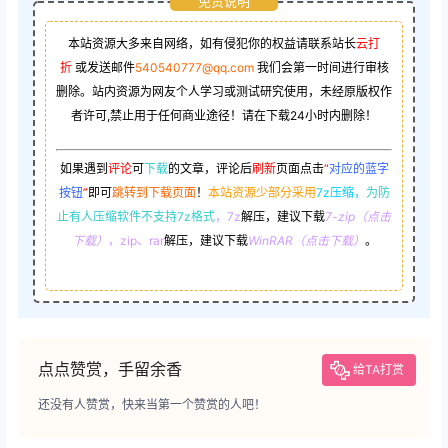
免责说明
本站资源大多来自网络，如有侵犯你的权益请联系站长
云打
折
或发送邮件
540540777@qq.com
我们会第一时间进行审核
删除。站内资源为网友个人学习或测试研究使用，未经原版权作
者许可,禁止用于任何商业途径！请在下载24小时内删除！
如果遇到
评论
可
下载
的文章，评论后
刷新
页面点击
“
对应的蓝字
按钮
”
即可
跳转到下载页面
！
本站资源少部分采用
7z压缩，
为防
止有人压缩软件不支持7z格式
，7z
解压，建议下载
7-zip（点击
下载）
，zip、rar
解压，建议下载
WinRAR（点击下载）
。
点点赞赏，手留余香
给TA打赏
还没有人赞赏，快来当第一个赞赏的人吧！